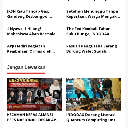
i
TANGKAP PELAKU TEROR
Perkuat Kesiapan Ekosistem
p
TERHADAP JURNALIS DAN
Blockchain
JKSN Riau Tancap Gas,
Setahun Menunggu Tanpa
USUT TUNTAS GURITA
o
Gandeng Kesbangpol
Kepastian, Warga Mengaku
PUNGLI BERJAMAAH SERTA
Perkuat Wawasan
Jadi Korban Dugaan Janji
s
DUGAAN KETERLIBATAN
Kebangsaan dan Moderasi
Tak Terealisasi
4 Nyawa, 1 Hilang!
The Fed Kembali Tahan
KEPALA DINAS PENDIDIKAN
Beragama
Mahasiswa Akan Bermalam
Suku Bunga, INDODAX
di Pelindo dalam Aksi Jilid II
Sebut Kepastian Kebijakan
Dorong Sentimen Pasar
APJI Hadiri Kegiatan
Pasutri Pengusaha Sarang
Pembinaan Ormas oleh
Burung Walet Sudah
Kesbangpol
Berstatus Tersangka,
Pelapor Desak Polda Jambi
Segera Lakukan Penahanan
Jangan Lewatkan
KECAMAN KERAS ALIANSI
INDODAX Dorong Literasi
PERS NASIONAL: DESAK APH
Quantum Computing untuk
TANGKAP PELAKU TEROR
Perkuat Kesiapan Ekosistem