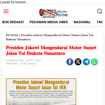
Lewati ke konten
BOK REDAKSI
PEDOMAN MEDIA SIBER
NASIONAL
TNI
Beranda
»
𝐏𝐫𝐞𝐬𝐢𝐝𝐞𝐧 𝐉𝐨𝐤𝐨𝐰𝐢 𝐌𝐞𝐧𝐠𝐞𝐧𝐝𝐚𝐫𝐚𝐢 𝐌𝐨𝐭𝐨𝐫 𝐒𝐮𝐬𝐮𝐫𝐢 𝐉𝐚𝐥𝐚𝐧 𝐓𝐨𝐥
𝐈𝐛𝐮𝐤𝐨𝐭𝐚 𝐍𝐮𝐬𝐚𝐧𝐭𝐚𝐫𝐚
𝐏𝐫𝐞𝐬𝐢𝐝𝐞𝐧 𝐉𝐨𝐤𝐨𝐰𝐢 𝐌𝐞𝐧𝐠𝐞𝐧𝐝𝐚𝐫𝐚𝐢 𝐌𝐨𝐭𝐨𝐫 𝐒𝐮𝐬𝐮𝐫𝐢
𝐉𝐚𝐥𝐚𝐧 𝐓𝐨𝐥 𝐈𝐛𝐮𝐤𝐨𝐭𝐚 𝐍𝐮𝐬𝐚𝐧𝐭𝐚𝐫𝐚
Redaksi Derap
Juli 30, 2024
NASIONAL
4242 Dilihat