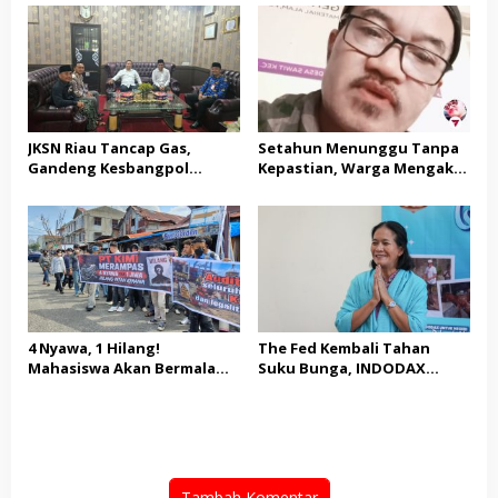
TERHADAP JURNALIS DAN
Blockchain
USUT TUNTAS GURITA
PUNGLI BERJAMAAH SERTA
DUGAAN KETERLIBATAN
KEPALA DINAS PENDIDIKAN
JKSN Riau Tancap Gas,
Setahun Menunggu Tanpa
Gandeng Kesbangpol
Kepastian, Warga Mengaku
Perkuat Wawasan
Jadi Korban Dugaan Janji
Kebangsaan dan Moderasi
Tak Terealisasi
Beragama
4 Nyawa, 1 Hilang!
The Fed Kembali Tahan
Mahasiswa Akan Bermalam
Suku Bunga, INDODAX
di Pelindo dalam Aksi Jilid II
Sebut Kepastian Kebijakan
Dorong Sentimen Pasar
Tambah Komentar