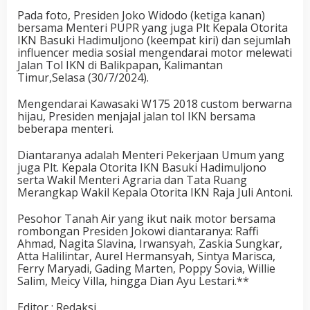
Pada foto, Presiden Joko Widodo (ketiga kanan)
bersama Menteri PUPR yang juga Plt Kepala Otorita
IKN Basuki Hadimuljono (keempat kiri) dan sejumlah
influencer media sosial mengendarai motor melewati
Jalan Tol IKN di Balikpapan, Kalimantan
Timur,Selasa (30/7/2024).
Mengendarai Kawasaki W175 2018 custom berwarna
hijau, Presiden menjajal jalan tol IKN bersama
beberapa menteri.
Diantaranya adalah Menteri Pekerjaan Umum yang
juga Plt. Kepala Otorita IKN Basuki Hadimuljono
serta Wakil Menteri Agraria dan Tata Ruang
Merangkap Wakil Kepala Otorita IKN Raja Juli Antoni.
Pesohor Tanah Air yang ikut naik motor bersama
rombongan Presiden Jokowi diantaranya: Raffi
Ahmad, Nagita Slavina, Irwansyah, Zaskia Sungkar,
Atta Halilintar, Aurel Hermansyah, Sintya Marisca,
Ferry Maryadi, Gading Marten, Poppy Sovia, Willie
Salim, Meicy Villa, hingga Dian Ayu Lestari.**
Editor : Redaksi