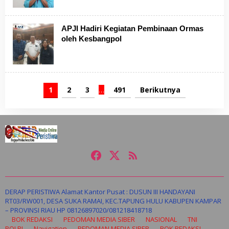
APJI Hadiri Kegiatan Pembinaan Ormas
oleh Kesbangpol
1
2
3
…
491
Berikutnya
DERAP PERISTIWA Alamat Kantor Pusat : DUSUN III HANDAYANI
RT03/RW001, DESA SUKA RAMAI, KEC.TAPUNG HULU KABUPEN KAMPAR
– PROVINSI RIAU HP 08126897020/081218418718
BOK REDAKSI
PEDOMAN MEDIA SIBER
NASIONAL
TNI
POLRI
Navigation
PEDOMAN MEDIA SIBER
BOK REDAKSI