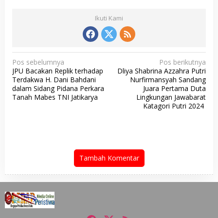
Ikuti Kami
N
Pos sebelumnya
Pos berikutnya
JPU Bacakan Replik terhadap
Dliya Shabrina Azzahra Putri
a
Terdakwa H. Dani Bahdani
Nurfirmansyah Sandang
v
dalam Sidang Pidana Perkara
Juara Pertama Duta
Tanah Mabes TNI Jatikarya
Lingkungan Jawabarat
i
Katagori Putri 2024
g
a
s
i
Tambah Komentar
p
o
s