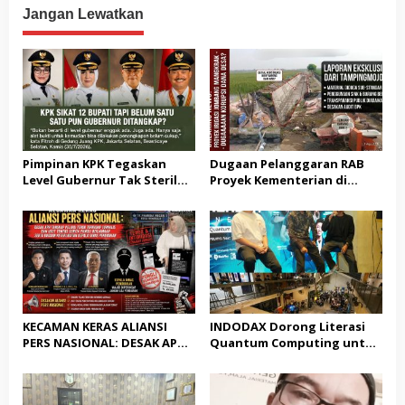
Jangan Lewatkan
Pimpinan KPK Tegaskan
Dugaan Pelanggaran RAB
Level Gubernur Tak Steril
Proyek Kementerian di
dari OTT: Bukti Belum
Tampingmojo, Pemred
Cukup, Bukan Dilindungi
Nasionaldetik.com Desak
Tindakan Tegas
KECAMAN KERAS ALIANSI
INDODAX Dorong Literasi
PERS NASIONAL: DESAK APH
Quantum Computing untuk
TANGKAP PELAKU TEROR
Perkuat Kesiapan Ekosistem
TERHADAP JURNALIS DAN
Blockchain
USUT TUNTAS GURITA