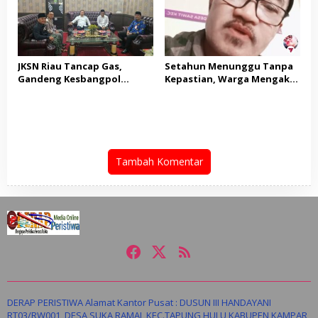
PUNGLI BERJAMAAH SERTA
DUGAAN KETERLIBATAN
KEPALA DINAS PENDIDIKAN
JKSN Riau Tancap Gas,
Setahun Menunggu Tanpa
Gandeng Kesbangpol
Kepastian, Warga Mengaku
Perkuat Wawasan
Jadi Korban Dugaan Janji
Kebangsaan dan Moderasi
Tak Terealisasi
Beragama
Tambah Komentar
DERAP PERISTIWA Alamat Kantor Pusat : DUSUN III HANDAYANI
RT03/RW001, DESA SUKA RAMAI, KEC.TAPUNG HULU KABUPEN KAMPAR