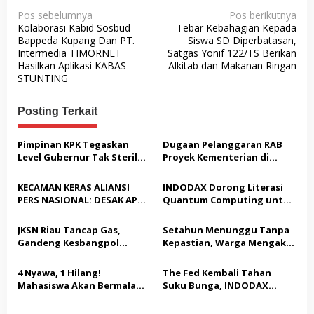
N
Pos sebelumnya
Pos berikutnya
Kolaborasi Kabid Sosbud
Tebar Kebahagian Kepada
a
Bappeda Kupang Dan PT.
Siswa SD Diperbatasan,
v
Intermedia TIMORNET
Satgas Yonif 122/TS Berikan
Hasilkan Aplikasi KABAS
Alkitab dan Makanan Ringan
i
STUNTING
g
a
Posting Terkait
s
Pimpinan KPK Tegaskan
Dugaan Pelanggaran RAB
i
Level Gubernur Tak Steril
Proyek Kementerian di
p
dari OTT: Bukti Belum
Tampingmojo, Pemred
Cukup, Bukan Dilindungi
Nasionaldetik.com Desak
o
KECAMAN KERAS ALIANSI
INDODAX Dorong Literasi
Tindakan Tegas
PERS NASIONAL: DESAK APH
Quantum Computing untuk
s
TANGKAP PELAKU TEROR
Perkuat Kesiapan Ekosistem
TERHADAP JURNALIS DAN
Blockchain
JKSN Riau Tancap Gas,
Setahun Menunggu Tanpa
USUT TUNTAS GURITA
Gandeng Kesbangpol
Kepastian, Warga Mengaku
PUNGLI BERJAMAAH SERTA
Perkuat Wawasan
Jadi Korban Dugaan Janji
DUGAAN KETERLIBATAN
Kebangsaan dan Moderasi
Tak Terealisasi
4 Nyawa, 1 Hilang!
The Fed Kembali Tahan
KEPALA DINAS PENDIDIKAN
Beragama
Mahasiswa Akan Bermalam
Suku Bunga, INDODAX
di Pelindo dalam Aksi Jilid II
Sebut Kepastian Kebijakan
Dorong Sentimen Pasar