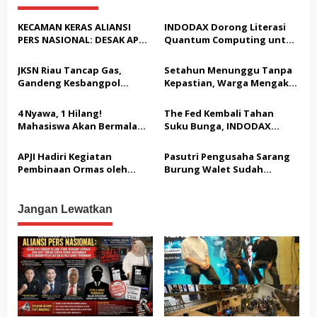
a
s
KECAMAN KERAS ALIANSI
INDODAX Dorong Literasi
PERS NASIONAL: DESAK APH
Quantum Computing untuk
i
TANGKAP PELAKU TEROR
Perkuat Kesiapan Ekosistem
p
TERHADAP JURNALIS DAN
Blockchain
JKSN Riau Tancap Gas,
Setahun Menunggu Tanpa
USUT TUNTAS GURITA
o
Gandeng Kesbangpol
Kepastian, Warga Mengaku
PUNGLI BERJAMAAH SERTA
Perkuat Wawasan
Jadi Korban Dugaan Janji
s
DUGAAN KETERLIBATAN
Kebangsaan dan Moderasi
Tak Terealisasi
4 Nyawa, 1 Hilang!
The Fed Kembali Tahan
KEPALA DINAS PENDIDIKAN
Beragama
Mahasiswa Akan Bermalam
Suku Bunga, INDODAX
di Pelindo dalam Aksi Jilid II
Sebut Kepastian Kebijakan
Dorong Sentimen Pasar
APJI Hadiri Kegiatan
Pasutri Pengusaha Sarang
Pembinaan Ormas oleh
Burung Walet Sudah
Kesbangpol
Berstatus Tersangka,
Pelapor Desak Polda Jambi
Segera Lakukan Penahanan
Jangan Lewatkan