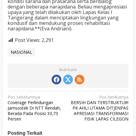
kondisi sarana dan prasarana serta berdialog
dengan beberapa narapidana. Beliau mengapresiasi
upaya yang telah dilakukan oleh Lapas Kelas I
Tangerang dalam menciptakan lingkungan yang
kondusif dan mendukung proses rehabilitasi
narapidana.**(Eva Andriani).
Post Views:
2,291
NASIONAL
Ikuti Kami
N
Pos sebelumnya
Pos berikutnya
Coverage Perlindungan
BERSIH DAN TERSTRUKTUR!
a
Jamsostek Di NTT Rendah,
PK AHLI UTAMA DITJENPAS
v
Berada Pada Posisi 33,73
APRESIASI TRANSFORMASI
Persen
FISIK LAPAS CILEGON
i
g
Posting Terkait