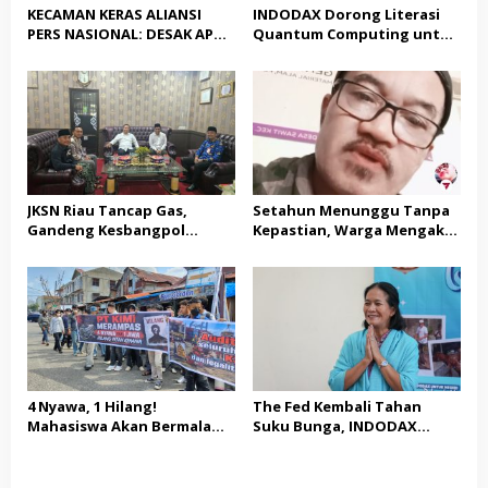
KECAMAN KERAS ALIANSI
INDODAX Dorong Literasi
PERS NASIONAL: DESAK APH
Quantum Computing untuk
TANGKAP PELAKU TEROR
Perkuat Kesiapan Ekosistem
TERHADAP JURNALIS DAN
Blockchain
USUT TUNTAS GURITA
PUNGLI BERJAMAAH SERTA
DUGAAN KETERLIBATAN
KEPALA DINAS PENDIDIKAN
JKSN Riau Tancap Gas,
Setahun Menunggu Tanpa
Gandeng Kesbangpol
Kepastian, Warga Mengaku
Perkuat Wawasan
Jadi Korban Dugaan Janji
Kebangsaan dan Moderasi
Tak Terealisasi
Beragama
4 Nyawa, 1 Hilang!
The Fed Kembali Tahan
Mahasiswa Akan Bermalam
Suku Bunga, INDODAX
di Pelindo dalam Aksi Jilid II
Sebut Kepastian Kebijakan
Dorong Sentimen Pasar