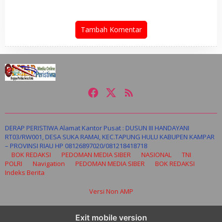
Tambah Komentar
DERAP PERISTIWA Alamat Kantor Pusat : DUSUN III HANDAYANI
RT03/RW001, DESA SUKA RAMAI, KEC.TAPUNG HULU KABUPEN KAMPAR
– PROVINSI RIAU HP 08126897020/081218418718
BOK REDAKSI
PEDOMAN MEDIA SIBER
NASIONAL
TNI
POLRI
Navigation
PEDOMAN MEDIA SIBER
BOK REDAKSI
Indeks Berita
Versi Non AMP
Exit mobile version