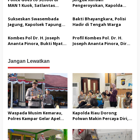
p
MAN 1 Kuok, Satlantas
Pengeroyokan, Kapolda
o
Polres Kampar Edukasi
Riau: Tak Ada yang Kebal
Keselamatan Berlalu Lintas
Hukum dalam Kasus Ini
Sukseskan Swasembada
Bakti Bhayangkara, Polisi
s
dan Bagikan Helm SNI
Jagung, Kapolsek Tapung
Hadir di Tengah Warga
Hulu dan Kades Tanah
Datar Raih Penghargaan
Kombes Pol Dr. H. Joseph
Profil Kombes Pol. Dr. H.
dari Kapolres Kampar
Ananta Pinora, Bukti Nyata
Joseph Ananta Pinora, Dir
Bhayangkara Sejati yang
Intelkam Polda Jabar: Ahli
Tak Kenal Lelah
Intelijen dan Kontra-
Terorisme Berpengalaman
Jangan Lewatkan
Waspada Musim Kemarau,
Kapolda Riau Dorong
Polres Kampar Gelar Apel
Polwan Makin Percaya Diri,
Kesiapsiagaan Tangani
70 Polwan Ikuti Pelatihan
Karhutla
Public Speaking