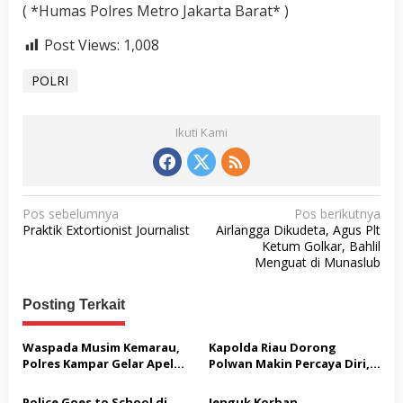
( *Humas Polres Metro Jakarta Barat* )
Post Views:
1,008
POLRI
Ikuti Kami
N
Pos sebelumnya
Pos berikutnya
Praktik Extortionist Journalist
Airlangga Dikudeta, Agus Plt
a
Ketum Golkar, Bahlil
v
Menguat di Munaslub
i
Posting Terkait
g
a
Waspada Musim Kemarau,
Kapolda Riau Dorong
s
Polres Kampar Gelar Apel
Polwan Makin Percaya Diri,
Kesiapsiagaan Tangani
70 Polwan Ikuti Pelatihan
i
Karhutla
Public Speaking
Police Goes to School di
Jenguk Korban