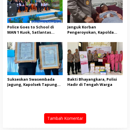
Police Goes to School di
Jenguk Korban
MAN 1 Kuok, Satlantas
Pengeroyokan, Kapolda
Polres Kampar Edukasi
Riau: Tak Ada yang Kebal
Keselamatan Berlalu Lintas
Hukum dalam Kasus Ini
dan Bagikan Helm SNI
Sukseskan Swasembada
Bakti Bhayangkara, Polisi
Jagung, Kapolsek Tapung
Hadir di Tengah Warga
Hulu dan Kades Tanah
Datar Raih Penghargaan
dari Kapolres Kampar
Tambah Komentar