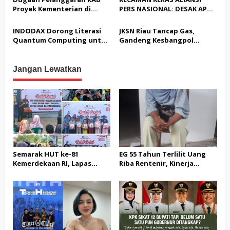
2029
Proyek Kementerian di
PERS NASIONAL: DESAK APH
Tampingmojo, Pemred
TANGKAP PELAKU TEROR
Nasionaldetik.com Desak
TERHADAP JURNALIS DAN
INDODAX Dorong Literasi
JKSN Riau Tancap Gas,
Tindakan Tegas
USUT TUNTAS GURITA
Quantum Computing untuk
Gandeng Kesbangpol
PUNGLI BERJAMAAH SERTA
Perkuat Kesiapan Ekosistem
Perkuat Wawasan
DUGAAN KETERLIBATAN
Blockchain
Kebangsaan dan Moderasi
KEPALA DINAS PENDIDIKAN
Beragama
Jangan Lewatkan
Semarak HUT ke-81
EG 55 Tahun Terlilit Uang
Kemerdekaan RI, Lapas
Riba Rentenir, Kinerja
Warungkiara Gelar Bakti
Penegakkan Hukum di
Sosial dan Pemeriksaan
Satreskrim Polresta
Kesehatan Gratis bagi
Karawang unit krimum
Masyarakat
Patut di Pertanyakan