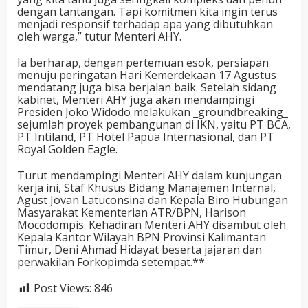
dengan tantangan. Tapi komitmen kita ingin terus
menjadi responsif terhadap apa yang dibutuhkan
oleh warga,” tutur Menteri AHY.
Ia berharap, dengan pertemuan esok, persiapan
menuju peringatan Hari Kemerdekaan 17 Agustus
mendatang juga bisa berjalan baik. Setelah sidang
kabinet, Menteri AHY juga akan mendampingi
Presiden Joko Widodo melakukan _groundbreaking_
sejumlah proyek pembangunan di IKN, yaitu PT BCA,
PT Intiland, PT Hotel Papua Internasional, dan PT
Royal Golden Eagle.
Turut mendampingi Menteri AHY dalam kunjungan
kerja ini, Staf Khusus Bidang Manajemen Internal,
Agust Jovan Latuconsina dan Kepala Biro Hubungan
Masyarakat Kementerian ATR/BPN, Harison
Mocodompis. Kehadiran Menteri AHY disambut oleh
Kepala Kantor Wilayah BPN Provinsi Kalimantan
Timur, Deni Ahmad Hidayat beserta jajaran dan
perwakilan Forkopimda setempat.**
Post Views:
846