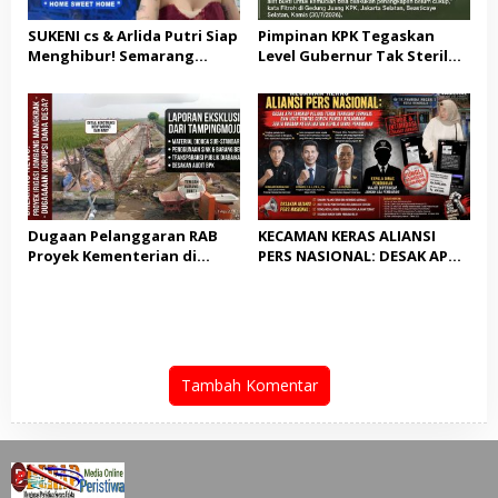
SUKENI cs & Arlida Putri Siap
Pimpinan KPK Tegaskan
Menghibur! Semarang
Level Gubernur Tak Steril
Extreme Gelar Pelantikan
dari OTT: Bukti Belum
Akbar “Back On Track” 2026–
Cukup, Bukan Dilindungi
2029
Dugaan Pelanggaran RAB
KECAMAN KERAS ALIANSI
Proyek Kementerian di
PERS NASIONAL: DESAK APH
Tampingmojo, Pemred
TANGKAP PELAKU TEROR
Nasionaldetik.com Desak
TERHADAP JURNALIS DAN
Tindakan Tegas
USUT TUNTAS GURITA
PUNGLI BERJAMAAH SERTA
DUGAAN KETERLIBATAN
KEPALA DINAS PENDIDIKAN
Tambah Komentar