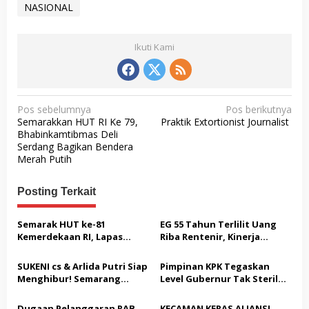
NASIONAL
Ikuti Kami
N
Pos sebelumnya
Pos berikutnya
Semarakkan HUT RI Ke 79,
Praktik Extortionist Journalist
a
Bhabinkamtibmas Deli
v
Serdang Bagikan Bendera
Merah Putih
i
g
Posting Terkait
a
s
Semarak HUT ke-81
EG 55 Tahun Terlilit Uang
Kemerdekaan RI, Lapas
Riba Rentenir, Kinerja
i
Warungkiara Gelar Bakti
Penegakkan Hukum di
p
Sosial dan Pemeriksaan
Satreskrim Polresta
SUKENI cs & Arlida Putri Siap
Pimpinan KPK Tegaskan
Kesehatan Gratis bagi
Karawang unit krimum
o
Menghibur! Semarang
Level Gubernur Tak Steril
Masyarakat
Patut di Pertanyakan
Extreme Gelar Pelantikan
dari OTT: Bukti Belum
s
Akbar “Back On Track” 2026–
Cukup, Bukan Dilindungi
Dugaan Pelanggaran RAB
KECAMAN KERAS ALIANSI