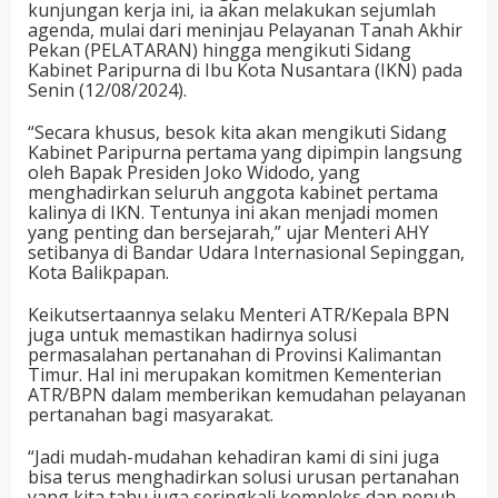
kunjungan kerja ini, ia akan melakukan sejumlah
agenda, mulai dari meninjau Pelayanan Tanah Akhir
Pekan (PELATARAN) hingga mengikuti Sidang
Kabinet Paripurna di Ibu Kota Nusantara (IKN) pada
Senin (12/08/2024).
“Secara khusus, besok kita akan mengikuti Sidang
Kabinet Paripurna pertama yang dipimpin langsung
oleh Bapak Presiden Joko Widodo, yang
menghadirkan seluruh anggota kabinet pertama
kalinya di IKN. Tentunya ini akan menjadi momen
yang penting dan bersejarah,” ujar Menteri AHY
setibanya di Bandar Udara Internasional Sepinggan,
Kota Balikpapan.
Keikutsertaannya selaku Menteri ATR/Kepala BPN
juga untuk memastikan hadirnya solusi
permasalahan pertanahan di Provinsi Kalimantan
Timur. Hal ini merupakan komitmen Kementerian
ATR/BPN dalam memberikan kemudahan pelayanan
pertanahan bagi masyarakat.
“Jadi mudah-mudahan kehadiran kami di sini juga
bisa terus menghadirkan solusi urusan pertanahan
yang kita tahu juga seringkali kompleks dan penuh