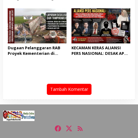
Extreme Gelar Pelantikan
dari OTT: Bukti Belum
Akbar “Back On Track” 2026–
Cukup, Bukan Dilindungi
2029
Dugaan Pelanggaran RAB
KECAMAN KERAS ALIANSI
Proyek Kementerian di
PERS NASIONAL: DESAK APH
Tampingmojo, Pemred
TANGKAP PELAKU TEROR
Nasionaldetik.com Desak
TERHADAP JURNALIS DAN
Tindakan Tegas
USUT TUNTAS GURITA
PUNGLI BERJAMAAH SERTA
DUGAAN KETERLIBATAN
KEPALA DINAS PENDIDIKAN
Tambah Komentar