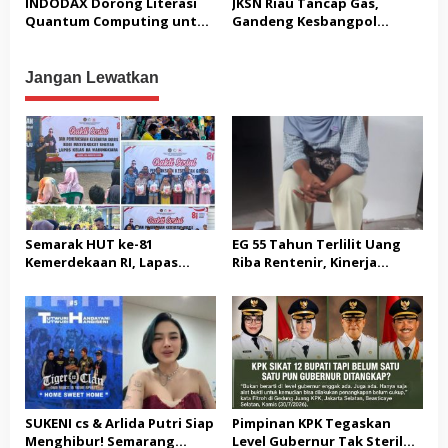
INDODAX Dorong Literasi
JKSN Riau Tancap Gas,
Tindakan Tegas
USUT TUNTAS GURITA
Quantum Computing untuk
Gandeng Kesbangpol
PUNGLI BERJAMAAH SERTA
Perkuat Kesiapan Ekosistem
Perkuat Wawasan
DUGAAN KETERLIBATAN
Blockchain
Kebangsaan dan Moderasi
KEPALA DINAS PENDIDIKAN
Beragama
Jangan Lewatkan
Semarak HUT ke-81
EG 55 Tahun Terlilit Uang
Kemerdekaan RI, Lapas
Riba Rentenir, Kinerja
Warungkiara Gelar Bakti
Penegakkan Hukum di
Sosial dan Pemeriksaan
Satreskrim Polresta
Kesehatan Gratis bagi
Karawang unit krimum
Masyarakat
Patut di Pertanyakan
SUKENI cs & Arlida Putri Siap
Pimpinan KPK Tegaskan
Menghibur! Semarang
Level Gubernur Tak Steril