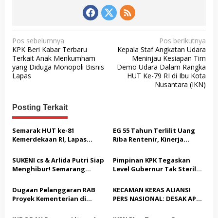
N
Pos sebelumnya
Pos berikutnya
KPK Beri Kabar Terbaru
Kepala Staf Angkatan Udara
a
Terkait Anak Menkumham
Meninjau Kesiapan Tim
v
yang Diduga Monopoli Bisnis
Demo Udara Dalam Rangka
Lapas
HUT Ke-79 RI di Ibu Kota
i
Nusantara (IKN)
g
a
Posting Terkait
s
Semarak HUT ke-81
EG 55 Tahun Terlilit Uang
i
Kemerdekaan RI, Lapas
Riba Rentenir, Kinerja
p
Warungkiara Gelar Bakti
Penegakkan Hukum di
Sosial dan Pemeriksaan
Satreskrim Polresta
o
SUKENI cs & Arlida Putri Siap
Pimpinan KPK Tegaskan
Kesehatan Gratis bagi
Karawang unit krimum
Menghibur! Semarang
Level Gubernur Tak Steril
s
Masyarakat
Patut di Pertanyakan
Extreme Gelar Pelantikan
dari OTT: Bukti Belum
Akbar “Back On Track” 2026–
Cukup, Bukan Dilindungi
Dugaan Pelanggaran RAB
KECAMAN KERAS ALIANSI
2029
Proyek Kementerian di
PERS NASIONAL: DESAK APH
Tampingmojo, Pemred
TANGKAP PELAKU TEROR
Nasionaldetik.com Desak
TERHADAP JURNALIS DAN