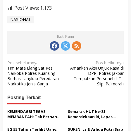
Post Views:
1,173
NASIONAL
Ikuti Kami
N
Pos sebelumnya
Pos berikutnya
Tim Mata Elang Sat Res
Amankan Aksi Unjuk Rasa di
a
Narkoba Polres Kuansing
DPR, Polres Jakbar
v
Berhasil Ungkap Peredaran
Tempatkan Personel di TL
Narkotika Jenis Ganja
Slipi Palmerah
i
g
Posting Terkait
a
s
KEMENDAGRI TEGAS
Semarak HUT ke-81
MEMBANTAH: Tak Pernah
Kemerdekaan RI, Lapas
i
Rekomendasikan 133 HGB
Warungkiara Gelar Bakti
p
STC Tak Diperpanjang
Sosial dan Pemeriksaan
EG 55 Tahun Terlilit Uang
SUKENI cs & Arlida Putri Siap