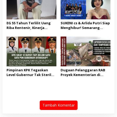
EG 55 Tahun Terlilit Uang
SUKENI cs & Arlida Putri Siap
Riba Rentenir, Kinerja
Menghibur! Semarang
Penegakkan Hukum di
Extreme Gelar Pelantikan
Satreskrim Polresta
Akbar “Back On Track” 2026–
Karawang unit krimum
2029
Patut di Pertanyakan
Pimpinan KPK Tegaskan
Dugaan Pelanggaran RAB
Level Gubernur Tak Steril
Proyek Kementerian di
dari OTT: Bukti Belum
Tampingmojo, Pemred
Cukup, Bukan Dilindungi
Nasionaldetik.com Desak
Tindakan Tegas
Tambah Komentar