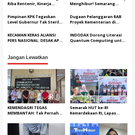
Kesehatan Gratis bagi
o
Riba Rentenir, Kinerja
Menghibur! Semarang
Masyarakat
Penegakkan Hukum di
Extreme Gelar Pelantikan
s
Satreskrim Polresta
Akbar “Back On Track” 2026–
Pimpinan KPK Tegaskan
Dugaan Pelanggaran RAB
Karawang unit krimum
2029
Level Gubernur Tak Steril
Proyek Kementerian di
Patut di Pertanyakan
dari OTT: Bukti Belum
Tampingmojo, Pemred
Cukup, Bukan Dilindungi
Nasionaldetik.com Desak
KECAMAN KERAS ALIANSI
INDODAX Dorong Literasi
Tindakan Tegas
PERS NASIONAL: DESAK APH
Quantum Computing untuk
TANGKAP PELAKU TEROR
Perkuat Kesiapan Ekosistem
TERHADAP JURNALIS DAN
Blockchain
USUT TUNTAS GURITA
Jangan Lewatkan
PUNGLI BERJAMAAH SERTA
DUGAAN KETERLIBATAN
KEPALA DINAS PENDIDIKAN
KEMENDAGRI TEGAS
Semarak HUT ke-81
MEMBANTAH: Tak Pernah
Kemerdekaan RI, Lapas
Rekomendasikan 133 HGB
Warungkiara Gelar Bakti
STC Tak Diperpanjang
Sosial dan Pemeriksaan
Kesehatan Gratis bagi
Masyarakat