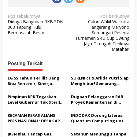
N
Pos sebelumnya
Pos berikutnya
Diduga Bangunan RKB SDN
Calon Wakil Walikota
a
003 Tapung Hulu
Tangerang Maryono
v
Bermasalah Besar
Semangati Peserta
Turnamen SRD Cup Uwung
i
Jaya Ditengah Teriknya
g
Matahari
a
Posting Terkait
s
i
EG 55 Tahun Terlilit Uang
SUKENI cs & Arlida Putri Siap
p
Riba Rentenir, Kinerja
Menghibur! Semarang
Penegakkan Hukum di
Extreme Gelar Pelantikan
o
Satreskrim Polresta
Akbar “Back On Track” 2026–
Pimpinan KPK Tegaskan
Dugaan Pelanggaran RAB
s
Karawang unit krimum
2029
Level Gubernur Tak Steril
Proyek Kementerian di
Patut di Pertanyakan
dari OTT: Bukti Belum
Tampingmojo, Pemred
Cukup, Bukan Dilindungi
Nasionaldetik.com Desak
KECAMAN KERAS ALIANSI
INDODAX Dorong Literasi
Tindakan Tegas
PERS NASIONAL: DESAK APH
Quantum Computing untuk
TANGKAP PELAKU TEROR
Perkuat Kesiapan Ekosistem
TERHADAP JURNALIS DAN
Blockchain
JKSN Riau Tancap Gas,
Setahun Menunggu Tanpa