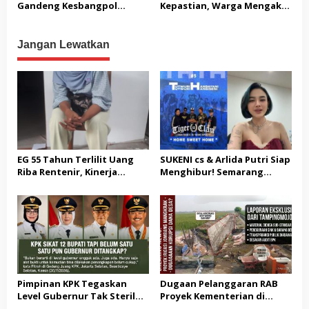
USUT TUNTAS GURITA
Gandeng Kesbangpol
Kepastian, Warga Mengaku
PUNGLI BERJAMAAH SERTA
Perkuat Wawasan
Jadi Korban Dugaan Janji
DUGAAN KETERLIBATAN
Kebangsaan dan Moderasi
Tak Terealisasi
KEPALA DINAS PENDIDIKAN
Beragama
Jangan Lewatkan
EG 55 Tahun Terlilit Uang
SUKENI cs & Arlida Putri Siap
Riba Rentenir, Kinerja
Menghibur! Semarang
Penegakkan Hukum di
Extreme Gelar Pelantikan
Satreskrim Polresta
Akbar “Back On Track” 2026–
Karawang unit krimum
2029
Patut di Pertanyakan
Pimpinan KPK Tegaskan
Dugaan Pelanggaran RAB
Level Gubernur Tak Steril
Proyek Kementerian di
dari OTT: Bukti Belum
Tampingmojo, Pemred