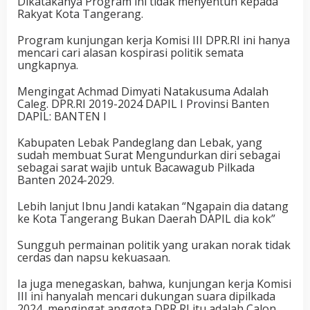
Dikatakanya Program ini tidak menyentuh kepada
Rakyat Kota Tangerang.
Program kunjungan kerja Komisi III DPR.RI ini hanya
mencari cari alasan kospirasi politik semata
ungkapnya.
Mengingat Achmad Dimyati Natakusuma Adalah
Caleg. DPR.RI 2019-2024 DAPIL I Provinsi Banten
DAPIL: BANTEN I
Kabupaten Lebak Pandeglang dan Lebak, yang
sudah membuat Surat Mengundurkan diri sebagai
sebagai sarat wajib untuk Bacawagub Pilkada
Banten 2024-2029.
Lebih lanjut Ibnu Jandi katakan “Ngapain dia datang
ke Kota Tangerang Bukan Daerah DAPIL dia kok”
Sungguh permainan politik yang urakan norak tidak
cerdas dan napsu kekuasaan.
Ia juga menegaskan, bahwa, kunjungan kerja Komisi
III ini hanyalah mencari dukungan suara dipilkada
2024, mengingat anggota DPR RI itu adalah Calon