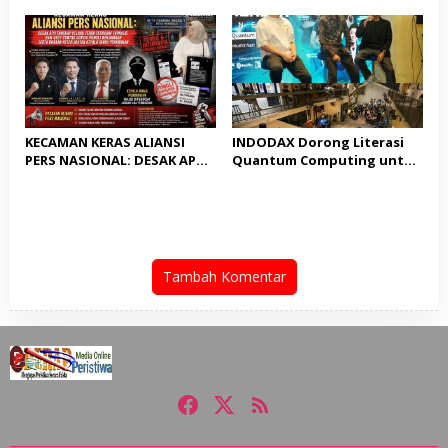
Cukup, Bukan Dilindungi
Nasionaldetik.com Desak
Tindakan Tegas
KECAMAN KERAS ALIANSI
INDODAX Dorong Literasi
PERS NASIONAL: DESAK APH
Quantum Computing untuk
TANGKAP PELAKU TEROR
Perkuat Kesiapan Ekosistem
TERHADAP JURNALIS DAN
Blockchain
USUT TUNTAS GURITA
PUNGLI BERJAMAAH SERTA
DUGAAN KETERLIBATAN
KEPALA DINAS PENDIDIKAN
Tambah Komentar