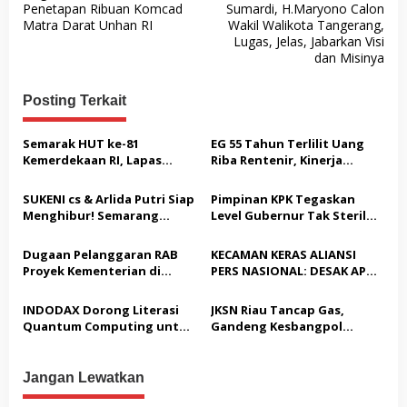
v
Penetapan Ribuan Komcad
Sumardi, H.Maryono Calon
Matra Darat Unhan RI
Wakil Walikota Tangerang,
i
Lugas, Jelas, Jabarkan Visi
g
dan Misinya
a
Posting Terkait
s
i
Semarak HUT ke-81
EG 55 Tahun Terlilit Uang
p
Kemerdekaan RI, Lapas
Riba Rentenir, Kinerja
Warungkiara Gelar Bakti
Penegakkan Hukum di
o
Sosial dan Pemeriksaan
Satreskrim Polresta
SUKENI cs & Arlida Putri Siap
Pimpinan KPK Tegaskan
s
Kesehatan Gratis bagi
Karawang unit krimum
Menghibur! Semarang
Level Gubernur Tak Steril
Masyarakat
Patut di Pertanyakan
Extreme Gelar Pelantikan
dari OTT: Bukti Belum
Akbar “Back On Track” 2026–
Cukup, Bukan Dilindungi
Dugaan Pelanggaran RAB
KECAMAN KERAS ALIANSI
2029
Proyek Kementerian di
PERS NASIONAL: DESAK APH
Tampingmojo, Pemred
TANGKAP PELAKU TEROR
Nasionaldetik.com Desak
TERHADAP JURNALIS DAN
INDODAX Dorong Literasi
JKSN Riau Tancap Gas,
Tindakan Tegas
USUT TUNTAS GURITA
Quantum Computing untuk
Gandeng Kesbangpol
PUNGLI BERJAMAAH SERTA
Perkuat Kesiapan Ekosistem
Perkuat Wawasan
DUGAAN KETERLIBATAN
Blockchain
Kebangsaan dan Moderasi
KEPALA DINAS PENDIDIKAN
Beragama
Jangan Lewatkan