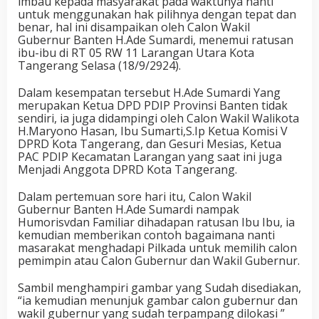
imbau kepada masyarakat pada waktunya nanti
untuk menggunakan hak pilihnya dengan tepat dan
benar, hal ini disampaikan oleh Calon Wakil
Gubernur Banten H.Ade Sumardi, menemui ratusan
ibu-ibu di RT 05 RW 11 Larangan Utara Kota
Tangerang Selasa (18/9/2924).
Dalam kesempatan tersebut H.Ade Sumardi Yang
merupakan Ketua DPD PDIP Provinsi Banten tidak
sendiri, ia juga didampingi oleh Calon Wakil Walikota
H.Maryono Hasan, Ibu Sumarti,S.Ip Ketua Komisi V
DPRD Kota Tangerang, dan Gesuri Mesias, Ketua
PAC PDIP Kecamatan Larangan yang saat ini juga
Menjadi Anggota DPRD Kota Tangerang.
Dalam pertemuan sore hari itu, Calon Wakil
Gubernur Banten H.Ade Sumardi nampak
Humorisvdan Familiar dihadapan ratusan Ibu Ibu, ia
kemudian memberikan contoh bagaimana nanti
masarakat menghadapi Pilkada untuk memilih calon
pemimpin atau Calon Gubernur dan Wakil Gubernur.
Sambil menghampiri gambar yang Sudah disediakan,
“ia kemudian menunjuk gambar calon gubernur dan
wakil gubernur yang sudah terpampang dilokasi ”