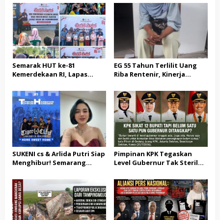
Semarak HUT ke-81
EG 55 Tahun Terlilit Uang
Kemerdekaan RI, Lapas
Riba Rentenir, Kinerja
Warungkiara Gelar Bakti
Penegakkan Hukum di
Sosial dan Pemeriksaan
Satreskrim Polresta
Kesehatan Gratis bagi
Karawang unit krimum
Masyarakat
Patut di Pertanyakan
SUKENI cs & Arlida Putri Siap
Pimpinan KPK Tegaskan
Menghibur! Semarang
Level Gubernur Tak Steril
Extreme Gelar Pelantikan
dari OTT: Bukti Belum
Akbar “Back On Track” 2026–
Cukup, Bukan Dilindungi
2029