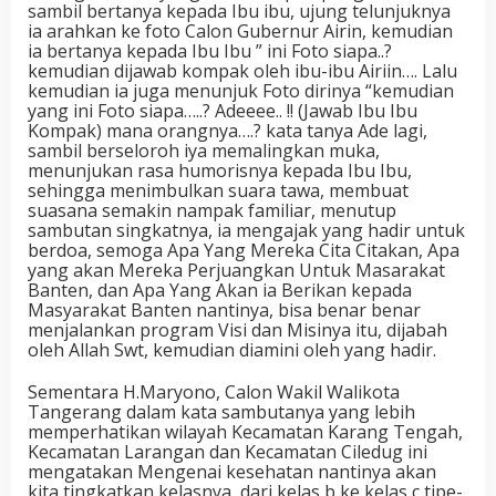
sambil bertanya kepada Ibu ibu, ujung telunjuknya
ia arahkan ke foto Calon Gubernur Airin, kemudian
ia bertanya kepada Ibu Ibu ” ini Foto siapa..?
kemudian dijawab kompak oleh ibu-ibu Airiin…. Lalu
kemudian ia juga menunjuk Foto dirinya “kemudian
yang ini Foto siapa…..? Adeeee.. !! (Jawab Ibu Ibu
Kompak) mana orangnya….? kata tanya Ade lagi,
sambil berseloroh iya memalingkan muka,
menunjukan rasa humorisnya kepada Ibu Ibu,
sehingga menimbulkan suara tawa, membuat
suasana semakin nampak familiar, menutup
sambutan singkatnya, ia mengajak yang hadir untuk
berdoa, semoga Apa Yang Mereka Cita Citakan, Apa
yang akan Mereka Perjuangkan Untuk Masarakat
Banten, dan Apa Yang Akan ia Berikan kepada
Masyarakat Banten nantinya, bisa benar benar
menjalankan program Visi dan Misinya itu, dijabah
oleh Allah Swt, kemudian diamini oleh yang hadir.
Sementara H.Maryono, Calon Wakil Walikota
Tangerang dalam kata sambutanya yang lebih
memperhatikan wilayah Kecamatan Karang Tengah,
Kecamatan Larangan dan Kecamatan Ciledug ini
mengatakan Mengenai kesehatan nantinya akan
kita tingkatkan kelasnya, dari kelas b ke kelas c tipe-