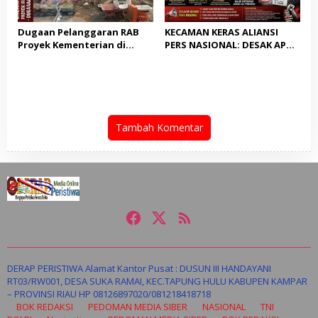
Dugaan Pelanggaran RAB
KECAMAN KERAS ALIANSI
Proyek Kementerian di
PERS NASIONAL: DESAK APH
Tampingmojo, Pemred
TANGKAP PELAKU TEROR
Nasionaldetik.com Desak
TERHADAP JURNALIS DAN
Tindakan Tegas
USUT TUNTAS GURITA
PUNGLI BERJAMAAH SERTA
DUGAAN KETERLIBATAN
KEPALA DINAS PENDIDIKAN
Tambah Komentar
DERAP PERISTIWA Alamat Kantor Pusat : DUSUN III HANDAYANI
RT03/RW001, DESA SUKA RAMAI, KEC.TAPUNG HULU KABUPEN KAMPAR
– PROVINSI RIAU HP 08126897020/081218418718
BOK REDAKSI
PEDOMAN MEDIA SIBER
NASIONAL
TNI