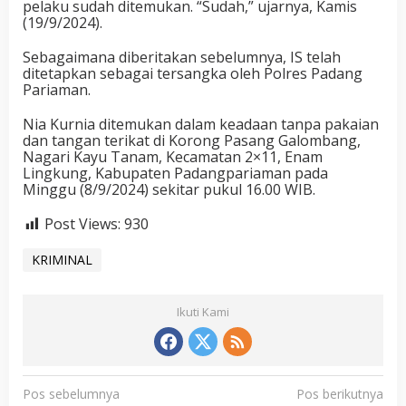
pelaku sudah ditemukan. “Sudah,” ujarnya, Kamis
(19/9/2024).
Sebagaimana diberitakan sebelumnya, IS telah
ditetapkan sebagai tersangka oleh Polres Padang
Pariaman.
Nia Kurnia ditemukan dalam keadaan tanpa pakaian
dan tangan terikat di Korong Pasang Galombang,
Nagari Kayu Tanam, Kecamatan 2×11, Enam
Lingkung, Kabupaten Padangpariaman pada
Minggu (8/9/2024) sekitar pukul 16.00 WIB.
Post Views:
930
KRIMINAL
Ikuti Kami
N
Pos sebelumnya
Pos berikutnya