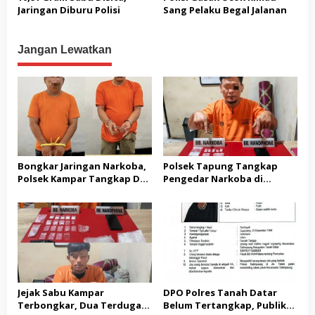
Jaringan Diburu Polisi
Sang Pelaku Begal Jalanan
Jangan Lewatkan
Bongkar Jaringan Narkoba,
Polsek Tapung Tangkap
Polsek Kampar Tangkap Dua
Pengedar Narkoba di
Pengedar, Amankan Sabu
Sungai Putih, Temukan 6,81
dan Pil Ekstasi
Gram Sabu-sabu
Jejak Sabu Kampar
DPO Polres Tanah Datar
Terbongkar, Dua Terduga
Belum Tertangkap, Publik