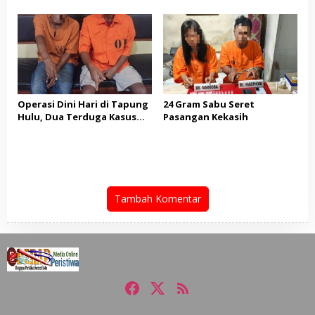
Pengedar Diciduk di Lokasi
Bertanya
Berbeda
Operasi Dini Hari di Tapung
24 Gram Sabu Seret
Hulu, Dua Terduga Kasus
Pasangan Kekasih
Sabu Diamankan
Tambah Komentar