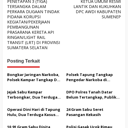
PENETAPAN 3 (TIGA)
KETUA UMUM RESMI
a
TERSANGKA DALAM
LANTIK DAN KUKUHKAN
v
PERKARA DUGAAN TINDAK
DPC AWDI KABUPATEN
PIDANA KORUPSI
SUMENEP
i
KEGIATAN/PEKERJAAN
g
PEMBANGUNAN
PRASARANA KERETA API
a
RINGAN/LIGHT RAIL
s
TRANSIT (LRT) DI PROVINSI
SUMATERA SELATAN
i
p
Posting Terkait
o
s
Bongkar Jaringan Narkoba,
Polsek Tapung Tangkap
Polsek Kampar Tangkap Dua
Pengedar Narkoba di
Pengedar, Amankan Sabu
Sungai Putih, Temukan 6,81
dan Pil Ekstasi
Gram Sabu-sabu
Jejak Sabu Kampar
DPO Polres Tanah Datar
Terbongkar, Dua Terduga
Belum Tertangkap, Publik
Pengedar Diciduk di Lokasi
Bertanya
Berbeda
Operasi Dini Hari di Tapung
24 Gram Sabu Seret
Hulu, Dua Terduga Kasus
Pasangan Kekasih
Sabu Diamankan
10,91 Gram Sabu Disita,
Polisi Gasak Ucok Rimau