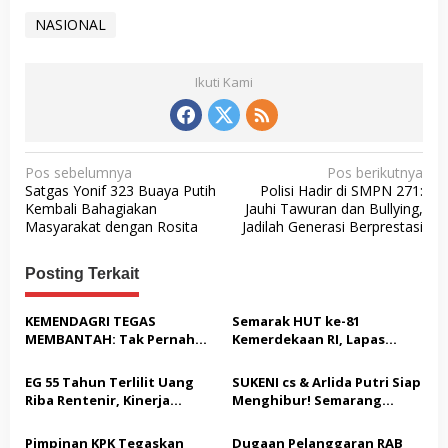
NASIONAL
Ikuti Kami
N
Pos sebelumnya
Pos berikutnya
Satgas Yonif 323 Buaya Putih
Polisi Hadir di SMPN 271:
a
Kembali Bahagiakan
Jauhi Tawuran dan Bullying,
v
Masyarakat dengan Rosita
Jadilah Generasi Berprestasi
i
Posting Terkait
g
a
KEMENDAGRI TEGAS
Semarak HUT ke-81
s
MEMBANTAH: Tak Pernah
Kemerdekaan RI, Lapas
Rekomendasikan 133 HGB
Warungkiara Gelar Bakti
i
STC Tak Diperpanjang
Sosial dan Pemeriksaan
EG 55 Tahun Terlilit Uang
SUKENI cs & Arlida Putri Siap
p
Kesehatan Gratis bagi
Riba Rentenir, Kinerja
Menghibur! Semarang
Masyarakat
o
Penegakkan Hukum di
Extreme Gelar Pelantikan
Satreskrim Polresta
Akbar “Back On Track” 2026–
Pimpinan KPK Tegaskan
Dugaan Pelanggaran RAB