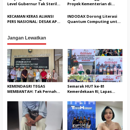
s
Karawang unit krimum
2029
Level Gubernur Tak Steril
Proyek Kementerian di
Patut di Pertanyakan
dari OTT: Bukti Belum
Tampingmojo, Pemred
Cukup, Bukan Dilindungi
Nasionaldetik.com Desak
KECAMAN KERAS ALIANSI
INDODAX Dorong Literasi
Tindakan Tegas
PERS NASIONAL: DESAK APH
Quantum Computing untuk
TANGKAP PELAKU TEROR
Perkuat Kesiapan Ekosistem
TERHADAP JURNALIS DAN
Blockchain
USUT TUNTAS GURITA
Jangan Lewatkan
PUNGLI BERJAMAAH SERTA
DUGAAN KETERLIBATAN
KEPALA DINAS PENDIDIKAN
KEMENDAGRI TEGAS
Semarak HUT ke-81
MEMBANTAH: Tak Pernah
Kemerdekaan RI, Lapas
Rekomendasikan 133 HGB
Warungkiara Gelar Bakti
STC Tak Diperpanjang
Sosial dan Pemeriksaan
Kesehatan Gratis bagi
Masyarakat