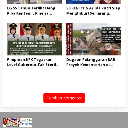
EG 55 Tahun Terlilit Uang
SUKENI cs & Arlida Putri Siap
Riba Rentenir, Kinerja
Menghibur! Semarang
Penegakkan Hukum di
Extreme Gelar Pelantikan
Satreskrim Polresta
Akbar “Back On Track” 2026–
Karawang unit krimum
2029
Patut di Pertanyakan
Pimpinan KPK Tegaskan
Dugaan Pelanggaran RAB
Level Gubernur Tak Steril
Proyek Kementerian di
dari OTT: Bukti Belum
Tampingmojo, Pemred
Cukup, Bukan Dilindungi
Nasionaldetik.com Desak
Tindakan Tegas
Tambah Komentar