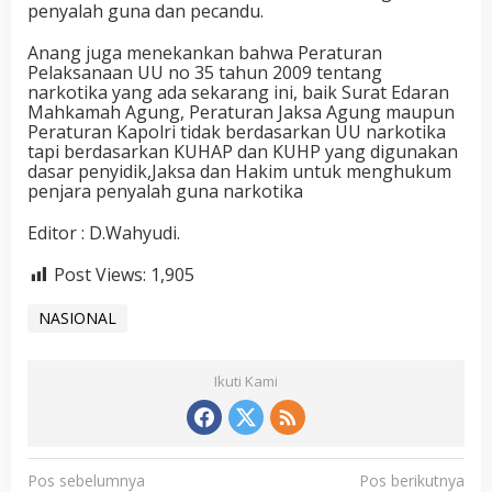
penyalah guna dan pecandu.
Anang juga menekankan bahwa Peraturan
Pelaksanaan UU no 35 tahun 2009 tentang
narkotika yang ada sekarang ini, baik Surat Edaran
Mahkamah Agung, Peraturan Jaksa Agung maupun
Peraturan Kapolri tidak berdasarkan UU narkotika
tapi berdasarkan KUHAP dan KUHP yang digunakan
dasar penyidik,Jaksa dan Hakim untuk menghukum
penjara penyalah guna narkotika
Editor : D.Wahyudi.
Post Views:
1,905
NASIONAL
Ikuti Kami
N
Pos sebelumnya
Pos berikutnya