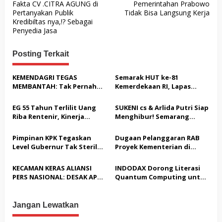
Fakta CV .CITRA AGUNG di
Pemerintahan Prabowo
a
Pertanyakan Publik
Tidak Bisa Langsung Kerja
v
Kredibiltas nya,!? Sebagai
Penyedia Jasa
i
g
Posting Terkait
a
s
KEMENDAGRI TEGAS
Semarak HUT ke-81
MEMBANTAH: Tak Pernah
Kemerdekaan RI, Lapas
i
Rekomendasikan 133 HGB
Warungkiara Gelar Bakti
p
STC Tak Diperpanjang
Sosial dan Pemeriksaan
EG 55 Tahun Terlilit Uang
SUKENI cs & Arlida Putri Siap
Kesehatan Gratis bagi
o
Riba Rentenir, Kinerja
Menghibur! Semarang
Masyarakat
Penegakkan Hukum di
Extreme Gelar Pelantikan
s
Satreskrim Polresta
Akbar “Back On Track” 2026–
Pimpinan KPK Tegaskan
Dugaan Pelanggaran RAB
Karawang unit krimum
2029
Level Gubernur Tak Steril
Proyek Kementerian di
Patut di Pertanyakan
dari OTT: Bukti Belum
Tampingmojo, Pemred
Cukup, Bukan Dilindungi
Nasionaldetik.com Desak
KECAMAN KERAS ALIANSI
INDODAX Dorong Literasi
Tindakan Tegas
PERS NASIONAL: DESAK APH
Quantum Computing untuk
TANGKAP PELAKU TEROR
Perkuat Kesiapan Ekosistem
TERHADAP JURNALIS DAN
Blockchain
USUT TUNTAS GURITA
Jangan Lewatkan
PUNGLI BERJAMAAH SERTA
DUGAAN KETERLIBATAN