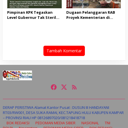
Pimpinan KPK Tegaskan
Dugaan Pelanggaran RAB
Level Gubernur Tak Steril
Proyek Kementerian di
dari OTT: Bukti Belum
Tampingmojo, Pemred
Cukup, Bukan Dilindungi
Nasionaldetik.com Desak
Tindakan Tegas
Tambah Komentar
DERAP PERISTIWA Alamat Kantor Pusat : DUSUN III HANDAYANI
RT03/RW001, DESA SUKA RAMAI, KEC.TAPUNG HULU KABUPEN KAMPAR
– PROVINSI RIAU HP 08126897020/081218418718
BOK REDAKSI
PEDOMAN MEDIA SIBER
NASIONAL
TNI