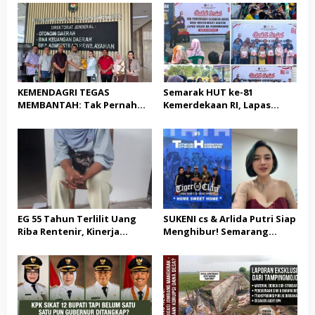
KEPALA DINAS PENDIDIKAN
KEMENDAGRI TEGAS
Semarak HUT ke-81
MEMBANTAH: Tak Pernah
Kemerdekaan RI, Lapas
Rekomendasikan 133 HGB
Warungkiara Gelar Bakti
STC Tak Diperpanjang
Sosial dan Pemeriksaan
Kesehatan Gratis bagi
Masyarakat
EG 55 Tahun Terlilit Uang
SUKENI cs & Arlida Putri Siap
Riba Rentenir, Kinerja
Menghibur! Semarang
Penegakkan Hukum di
Extreme Gelar Pelantikan
Satreskrim Polresta
Akbar “Back On Track” 2026–
Karawang unit krimum
2029
Patut di Pertanyakan