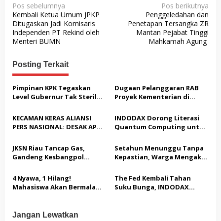
N
Pos sebelumnya
Pos berikutnya
Kembali Ketua Umum JPKP
Penggeledahan dan
a
Ditugaskan Jadi Komisaris
Penetapan Tersangka ZR
v
Independen PT Rekind oleh
Mantan Pejabat Tinggi
Menteri BUMN
Mahkamah Agung
i
g
Posting Terkait
a
s
Pimpinan KPK Tegaskan
Dugaan Pelanggaran RAB
Level Gubernur Tak Steril
Proyek Kementerian di
i
dari OTT: Bukti Belum
Tampingmojo, Pemred
p
Cukup, Bukan Dilindungi
Nasionaldetik.com Desak
KECAMAN KERAS ALIANSI
INDODAX Dorong Literasi
Tindakan Tegas
o
PERS NASIONAL: DESAK APH
Quantum Computing untuk
TANGKAP PELAKU TEROR
Perkuat Kesiapan Ekosistem
s
TERHADAP JURNALIS DAN
Blockchain
JKSN Riau Tancap Gas,
Setahun Menunggu Tanpa
USUT TUNTAS GURITA
Gandeng Kesbangpol
Kepastian, Warga Mengaku
PUNGLI BERJAMAAH SERTA
Perkuat Wawasan
Jadi Korban Dugaan Janji
DUGAAN KETERLIBATAN
Kebangsaan dan Moderasi
Tak Terealisasi
4 Nyawa, 1 Hilang!
The Fed Kembali Tahan
KEPALA DINAS PENDIDIKAN
Beragama
Mahasiswa Akan Bermalam
Suku Bunga, INDODAX
di Pelindo dalam Aksi Jilid II
Sebut Kepastian Kebijakan
Dorong Sentimen Pasar
Jangan Lewatkan