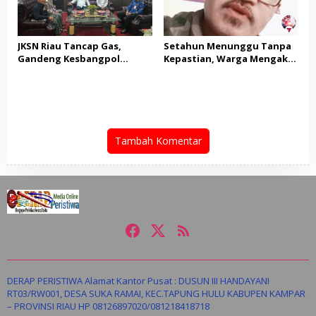
KEPALA DINAS PENDIDIKAN
JKSN Riau Tancap Gas,
Setahun Menunggu Tanpa
Gandeng Kesbangpol
Kepastian, Warga Mengaku
Perkuat Wawasan
Jadi Korban Dugaan Janji
Kebangsaan dan Moderasi
Tak Terealisasi
Beragama
Tambah Komentar
DERAP PERISTIWA Alamat Kantor Pusat : DUSUN III HANDAYANI
RT03/RW001, DESA SUKA RAMAI, KEC.TAPUNG HULU KABUPEN KAMPAR
– PROVINSI RIAU HP 08126897020/081218418718