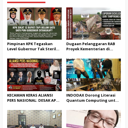
Pimpinan KPK Tegaskan
Dugaan Pelanggaran RAB
Level Gubernur Tak Steril
Proyek Kementerian di
dari OTT: Bukti Belum
Tampingmojo, Pemred
Cukup, Bukan Dilindungi
Nasionaldetik.com Desak
Tindakan Tegas
KECAMAN KERAS ALIANSI
INDODAX Dorong Literasi
PERS NASIONAL: DESAK APH
Quantum Computing untuk
TANGKAP PELAKU TEROR
Perkuat Kesiapan Ekosistem
TERHADAP JURNALIS DAN
Blockchain
USUT TUNTAS GURITA
PUNGLI BERJAMAAH SERTA
DUGAAN KETERLIBATAN