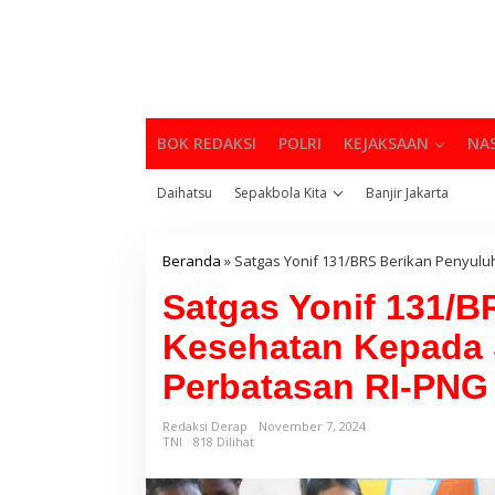
BOK REDAKSI
POLRI
KEJAKSAAN
NA
Daihatsu
Sepakbola Kita
Banjir Jakarta
Beranda
»
Satgas Yonif 131/BRS Berikan Penyul
Satgas Yonif 131/B
Kesehatan Kepada 
Perbatasan RI-PNG
Redaksi Derap
November 7, 2024
TNI
818 Dilihat