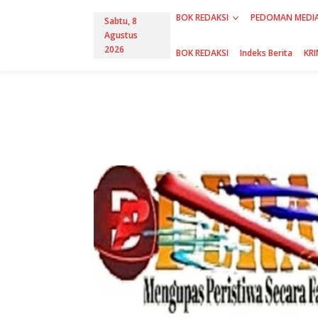
L
BOK REDAKSI
PEDOMAN MEDIA
e
Sabtu, 8
w
Agustus
a
2026
BOK REDAKSI
Indeks Berita
KRI
t
i
k
e
k
o
n
t
e
n