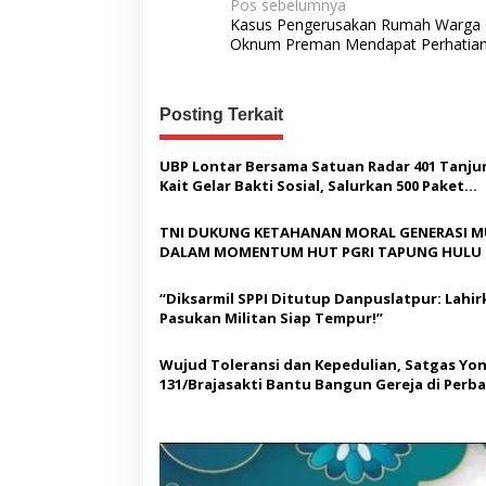
N
Pos sebelumnya
Kasus Pengerusakan Rumah Warga 
a
Oknum Preman Mendapat Perhatia
v
i
Posting Terkait
g
a
UBP Lontar Bersama Satuan Radar 401 Tanju
Kait Gelar Bakti Sosial, Salurkan 500 Paket
s
Sembako dan Layanan Kesehatan Gratis
i
TNI DUKUNG KETAHANAN MORAL GENERASI 
p
DALAM MOMENTUM HUT PGRI TAPUNG HULU
o
“Diksarmil SPPI Ditutup Danpuslatpur: Lahir
s
Pasukan Militan Siap Tempur!”
Wujud Toleransi dan Kepedulian, Satgas Yon
131/Brajasakti Bantu Bangun Gereja di Perb
Papua