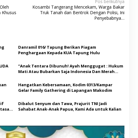
Pos berikutnya
Oleh
Kosambi Tangerang Mencekam, Warga Bakar
n Khusus
Truk Tanah dan Bentrok Dengan Polisi, Ini
Penyebabnya…
ng
Danramil 016/ Tapung Berikan Piagam
Penghargaan Kepada KUA Tapung Hulu
MUDA
“Anak Tentara Dibunuh! Ayah Menggugat : Hukum
Mati Atau Bubarkan Saja Indonesia Dan Merah
Putih
kan
Hangatkan Kebersamaan, Kodim 0313/Kampar
Gelar Family Gathering di Lapangan Makodim
if
Dibalut Senyum dan Tawa, Prajurit TNI Jadi
atasan
Sahabat Anak-Anak Papua, Kami Ada untuk Kalian