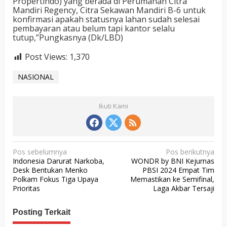
Propertindo) yang berada di Perumahan Citra
Mandiri Regency, Citra Sekawan Mandiri B-6 untuk
konfirmasi apakah statusnya lahan sudah selesai
pembayaran atau belum tapi kantor selalu
tutup,”Pungkasnya (Dk/LBD)
Post Views:
1,370
NASIONAL
Ikuti Kami
N
Pos sebelumnya
Pos berikutnya
Indonesia Darurat Narkoba,
WONDR by BNI Kejurnas
a
Desk Bentukan Menko
PBSI 2024 Empat Tim
v
Polkam Fokus Tiga Upaya
Memastikan ke Semifinal,
Prioritas
Laga Akbar Tersaji
i
g
Posting Terkait
a