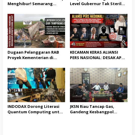
Menghibur! Semarang
Level Gubernur Tak Steril
Extreme Gelar Pelantikan
dari OTT: Bukti Belum
Akbar “Back On Track” 2026–
Cukup, Bukan Dilindungi
2029
Dugaan Pelanggaran RAB
KECAMAN KERAS ALIANSI
Proyek Kementerian di
PERS NASIONAL: DESAK APH
Tampingmojo, Pemred
TANGKAP PELAKU TEROR
Nasionaldetik.com Desak
TERHADAP JURNALIS DAN
Tindakan Tegas
USUT TUNTAS GURITA
PUNGLI BERJAMAAH SERTA
DUGAAN KETERLIBATAN
KEPALA DINAS PENDIDIKAN
INDODAX Dorong Literasi
JKSN Riau Tancap Gas,
Quantum Computing untuk
Gandeng Kesbangpol
Perkuat Kesiapan Ekosistem
Perkuat Wawasan
Blockchain
Kebangsaan dan Moderasi
Beragama