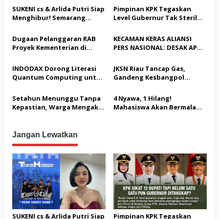
s
SUKENI cs & Arlida Putri Siap
Pimpinan KPK Tegaskan
Menghibur! Semarang
Level Gubernur Tak Steril
i
Extreme Gelar Pelantikan
dari OTT: Bukti Belum
p
Akbar “Back On Track” 2026–
Cukup, Bukan Dilindungi
Dugaan Pelanggaran RAB
KECAMAN KERAS ALIANSI
2029
o
Proyek Kementerian di
PERS NASIONAL: DESAK APH
Tampingmojo, Pemred
TANGKAP PELAKU TEROR
s
Nasionaldetik.com Desak
TERHADAP JURNALIS DAN
INDODAX Dorong Literasi
JKSN Riau Tancap Gas,
Tindakan Tegas
USUT TUNTAS GURITA
Quantum Computing untuk
Gandeng Kesbangpol
PUNGLI BERJAMAAH SERTA
Perkuat Kesiapan Ekosistem
Perkuat Wawasan
DUGAAN KETERLIBATAN
Blockchain
Kebangsaan dan Moderasi
Setahun Menunggu Tanpa
4 Nyawa, 1 Hilang!
KEPALA DINAS PENDIDIKAN
Beragama
Kepastian, Warga Mengaku
Mahasiswa Akan Bermalam
Jadi Korban Dugaan Janji
di Pelindo dalam Aksi Jilid II
Tak Terealisasi
Jangan Lewatkan
SUKENI cs & Arlida Putri Siap
Pimpinan KPK Tegaskan