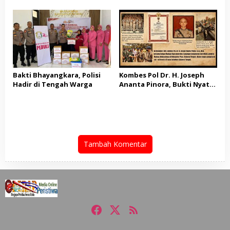
Riau: Tak Ada yang Kebal
Hulu dan Kades Tanah
Hukum dalam Kasus Ini
Datar Raih Penghargaan
dari Kapolres Kampar
Bakti Bhayangkara, Polisi
Kombes Pol Dr. H. Joseph
Hadir di Tengah Warga
Ananta Pinora, Bukti Nyata
Bhayangkara Sejati yang
Tak Kenal Lelah
Tambah Komentar