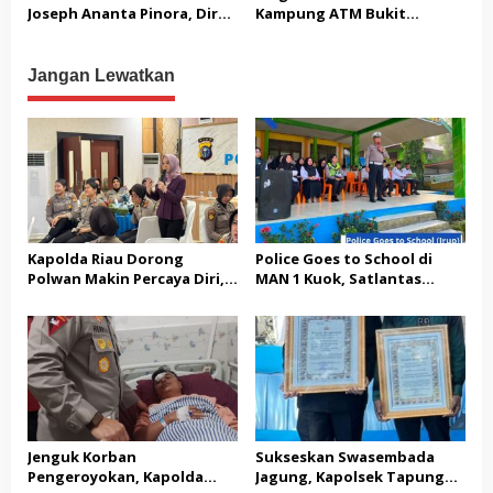
Joseph Ananta Pinora, Dir
Kampung ATM Bukit
Intelkam Polda Jabar: Ahli
Kemuning adalah Solusi
Intelijen dan Kontra-
Nyata Keamanan Tidak
Terorisme Berpengalaman
Sekadar Gimmick
Jangan Lewatkan
Seremonial
Kapolda Riau Dorong
Police Goes to School di
Polwan Makin Percaya Diri,
MAN 1 Kuok, Satlantas
70 Polwan Ikuti Pelatihan
Polres Kampar Edukasi
Public Speaking
Keselamatan Berlalu Lintas
dan Bagikan Helm SNI
Jenguk Korban
Sukseskan Swasembada
Pengeroyokan, Kapolda
Jagung, Kapolsek Tapung