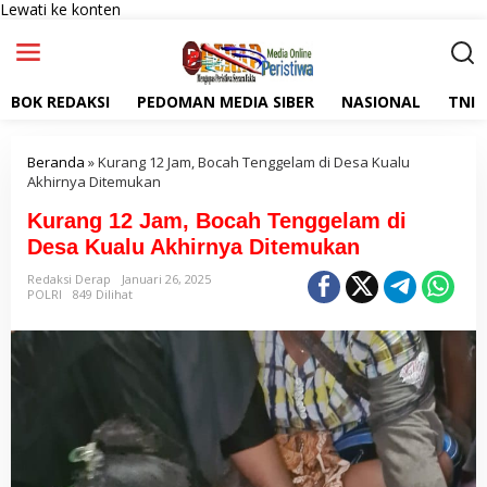
Lewati ke konten
BOK REDAKSI
PEDOMAN MEDIA SIBER
NASIONAL
TNI
Beranda
»
Kurang 12 Jam, Bocah Tenggelam di Desa Kualu
Akhirnya Ditemukan
Kurang 12 Jam, Bocah Tenggelam di
Desa Kualu Akhirnya Ditemukan
Redaksi Derap
Januari 26, 2025
POLRI
849 Dilihat