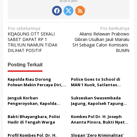
Ikuti Kami
N
Pos sebelumnya
Pos berikutnya
KEJAGUNG OTT SEKALI
Aliansi Relawan Prabowo
a
SABET DAPAT RP 1
Gibran Usulkan Jauli Manalu
v
TRILYUN NAMUN TIDAK
SH Sebagai Calon Komisaris
DILIHAT POSITIF
BUMN
i
g
Posting Terkait
a
s
Kapolda Riau Dorong
Police Goes to School di
Polwan Makin Percaya Diri,
MAN 1 Kuok, Satlantas
i
70 Polwan Ikuti Pelatihan
Polres Kampar Edukasi
p
Public Speaking
Keselamatan Berlalu Lintas
Jenguk Korban
Sukseskan Swasembada
dan Bagikan Helm SNI
o
Pengeroyokan, Kapolda
Jagung, Kapolsek Tapung
Riau: Tak Ada yang Kebal
Hulu dan Kades Tanah
s
Hukum dalam Kasus Ini
Datar Raih Penghargaan
Bakti Bhayangkara, Polisi
Kombes Pol Dr. H. Joseph
dari Kapolres Kampar
Hadir di Tengah Warga
Ananta Pinora, Bukti Nyata
Bhayangkara Sejati yang
Tak Kenal Lelah
Profil Kombes Pol. Dr. H.
Slogan ‘Zero Kriminalitas’