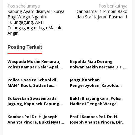
N
Pos sebelumnya
Pos berikutnya
Sabung Ayam disinyalir Surga
Danpasmar 1 Pimpin Rako
a
Bagi Warga Ngantru
dan Staf Jajaran Pasmar 1
v
Tulungagung, APH
Tulungagung diduga Masuk
i
Angin
g
a
Posting Terkait
s
Waspada Musim Kemarau,
Kapolda Riau Dorong
i
Polres Kampar Gelar Apel
Polwan Makin Percaya Diri,
p
Kesiapsiagaan Tangani
70 Polwan Ikuti Pelatihan
Karhutla
Public Speaking
o
Police Goes to School di
Jenguk Korban
MAN 1 Kuok, Satlantas
Pengeroyokan, Kapolda
s
Polres Kampar Edukasi
Riau: Tak Ada yang Kebal
Keselamatan Berlalu Lintas
Hukum dalam Kasus Ini
Sukseskan Swasembada
Bakti Bhayangkara, Polisi
dan Bagikan Helm SNI
Jagung, Kapolsek Tapung
Hadir di Tengah Warga
Hulu dan Kades Tanah
Datar Raih Penghargaan
Kombes Pol Dr. H. Joseph
Profil Kombes Pol. Dr. H.
dari Kapolres Kampar
Ananta Pinora, Bukti Nyata
Joseph Ananta Pinora, Dir
Bhayangkara Sejati yang
Intelkam Polda Jabar: Ahli
Tak Kenal Lelah
Intelijen dan Kontra-