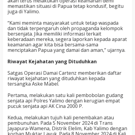
akan terus melakukan operasi keamanan demi
memastikan situasi di Papua tetap kondusif, begitu
juga di Yalimo.
“Kami meminta masyarakat untuk tetap waspada
dan tidak terpengaruh oleh propaganda kelompok
bersenjata. Jika memiliki informasi terkait
keberadaan mereka, segera laporkan kepada aparat
keamanan agar kita bisa bersama-sama
menciptakan Papua yang damai dan aman,” ujarnya.
Riwayat Kejahatan yang Dituduhkan
Satgas Operasi Damai Cartenz memberikan daftar
riwayat kejahatan yang dituduhkan kepada
tersangka Aske Mabel.
Pertama, melakukan satu kali pembobolan gudang
senjata api Polres Yalimo dengan kerugian empat
pucuk senjata api AK Cina 2000 P.
Kedua, melakukan tujuh kali penembakan atau
pembunuhan. Pada 5 November 2024 di Trans
Jayapura-Wamena, Distrik Elelim, Kab Yalimo dengan
korban Muktar Layuk. Pada 8 November 2024 di Kali