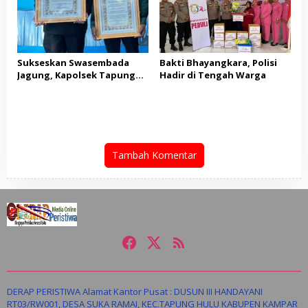
Sukseskan Swasembada
Bakti Bhayangkara, Polisi
Jagung, Kapolsek Tapung
Hadir di Tengah Warga
Hulu dan Kades Tanah
Datar Raih Penghargaan
dari Kapolres Kampar
Tambah Komentar
DERAP PERISTIWA Alamat Kantor Pusat : DUSUN III HANDAYANI
RT03/RW001, DESA SUKA RAMAI, KEC.TAPUNG HULU KABUPEN KAMPAR