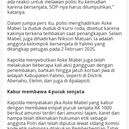
ada reaksi untuk melawan polisi itu kemudian
karena bersenjata, SOP-nya harus dilumpuhkan,”
katanya.
Dalam jumpa pers itu, polisi menghadirkan Aske
Mabel. Ia duduk duduk di kursi roda, disebut karena
kakinya terkena tembakan saat penangkapan. Selain
Mabel, juga dihadirkan Nikson Matuan. Ia adalah
anggota kelompok bersenjata di Yalimo yang
ditangkap petugas pada 2 Februari 2025.
Kapolda menyebutkan Aske Mabel juga telah
melakukan beberapa kali aksi gangguan dengan
penembakan, bahkan hingga jatuh korban jiwa di
wilayah Kabupaten Yalimo, seperti di Distrik
Abenaho, Elelim, dan juga di Apalapsili.
Kabur membawa 4 pucuk senjata
Kapolda menyatakan jika Aske Mabel yang kabur
dengan membawa empat pucuk senjata AK 1000
berikut amunisi terdiri dari amunisi tajam, karet dan
hampa telah dikenakan hukuman etik sebagai
anggota Polri dan telah diputus lewat sidang komisi
kode etik sehingga dilakukan Pemberhentian Tidak