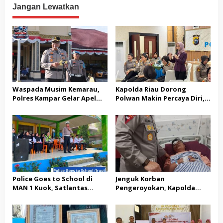
Terorisme Berpengalaman
Jangan Lewatkan
Waspada Musim Kemarau,
Kapolda Riau Dorong
Polres Kampar Gelar Apel
Polwan Makin Percaya Diri,
Kesiapsiagaan Tangani
70 Polwan Ikuti Pelatihan
Karhutla
Public Speaking
Police Goes to School di
Jenguk Korban
MAN 1 Kuok, Satlantas
Pengeroyokan, Kapolda
Polres Kampar Edukasi
Riau: Tak Ada yang Kebal
Keselamatan Berlalu Lintas
Hukum dalam Kasus Ini
dan Bagikan Helm SNI