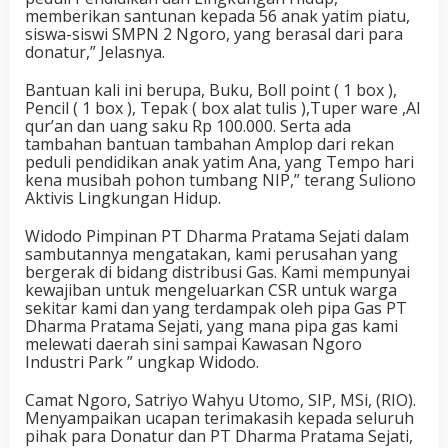
memberikan santunan kepada 56 anak yatim piatu,
siswa-siswi SMPN 2 Ngoro, yang berasal dari para
donatur,” Jelasnya.
Bantuan kali ini berupa, Buku, Boll point ( 1 box ),
Pencil ( 1 box ), Tepak ( box alat tulis ),Tuper ware ,Al
qur’an dan uang saku Rp 100.000. Serta ada
tambahan bantuan tambahan Amplop dari rekan
peduli pendidikan anak yatim Ana, yang Tempo hari
kena musibah pohon tumbang NIP,” terang Suliono
Aktivis Lingkungan Hidup.
Widodo Pimpinan PT Dharma Pratama Sejati dalam
sambutannya mengatakan, kami perusahan yang
bergerak di bidang distribusi Gas. Kami mempunyai
kewajiban untuk mengeluarkan CSR untuk warga
sekitar kami dan yang terdampak oleh pipa Gas PT
Dharma Pratama Sejati, yang mana pipa gas kami
melewati daerah sini sampai Kawasan Ngoro
Industri Park ” ungkap Widodo.
Camat Ngoro, Satriyo Wahyu Utomo, SIP, MSi, (RIO).
Menyampaikan ucapan terimakasih kepada seluruh
pihak para Donatur dan PT Dharma Pratama Sejati,