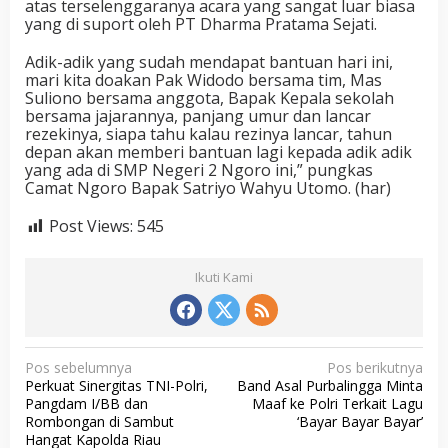
atas terselenggaranya acara yang sangat luar biasa
yang di suport oleh PT Dharma Pratama Sejati.
Adik-adik yang sudah mendapat bantuan hari ini,
mari kita doakan Pak Widodo bersama tim, Mas
Suliono bersama anggota, Bapak Kepala sekolah
bersama jajarannya, panjang umur dan lancar
rezekinya, siapa tahu kalau rezinya lancar, tahun
depan akan memberi bantuan lagi kepada adik adik
yang ada di SMP Negeri 2 Ngoro ini,” pungkas
Camat Ngoro Bapak Satriyo Wahyu Utomo. (har)
Post Views:
545
Ikuti Kami
N
Pos sebelumnya
Pos berikutnya
Perkuat Sinergitas TNI-Polri,
Band Asal Purbalingga Minta
a
Pangdam I/BB dan
Maaf ke Polri Terkait Lagu
v
Rombongan di Sambut
‘Bayar Bayar Bayar’
Hangat Kapolda Riau