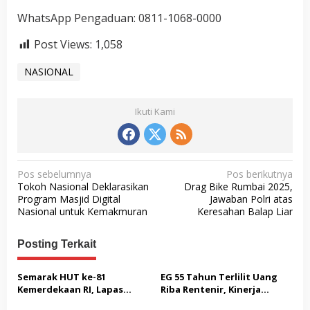
WhatsApp Pengaduan: 0811-1068-0000
Post Views:
1,058
NASIONAL
Ikuti Kami
N
Pos sebelumnya
Pos berikutnya
Tokoh Nasional Deklarasikan
Drag Bike Rumbai 2025,
a
Program Masjid Digital
Jawaban Polri atas
v
Nasional untuk Kemakmuran
Keresahan Balap Liar
i
Posting Terkait
g
a
Semarak HUT ke-81
EG 55 Tahun Terlilit Uang
s
Kemerdekaan RI, Lapas
Riba Rentenir, Kinerja
Warungkiara Gelar Bakti
Penegakkan Hukum di
i