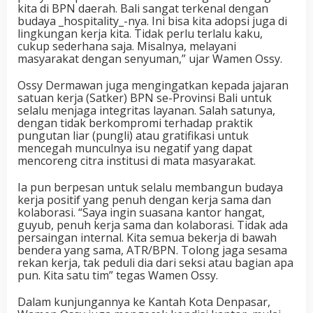
kita di BPN daerah. Bali sangat terkenal dengan
budaya _hospitality_-nya. Ini bisa kita adopsi juga di
lingkungan kerja kita. Tidak perlu terlalu kaku,
cukup sederhana saja. Misalnya, melayani
masyarakat dengan senyuman,” ujar Wamen Ossy.
Ossy Dermawan juga mengingatkan kepada jajaran
satuan kerja (Satker) BPN se-Provinsi Bali untuk
selalu menjaga integritas layanan. Salah satunya,
dengan tidak berkompromi terhadap praktik
pungutan liar (pungli) atau gratifikasi untuk
mencegah munculnya isu negatif yang dapat
mencoreng citra institusi di mata masyarakat.
Ia pun berpesan untuk selalu membangun budaya
kerja positif yang penuh dengan kerja sama dan
kolaborasi. “Saya ingin suasana kantor hangat,
guyub, penuh kerja sama dan kolaborasi. Tidak ada
persaingan internal. Kita semua bekerja di bawah
bendera yang sama, ATR/BPN. Tolong jaga sesama
rekan kerja, tak peduli dia dari seksi atau bagian apa
pun. Kita satu tim” tegas Wamen Ossy.
Dalam kunjungannya ke Kantah Kota Denpasar,