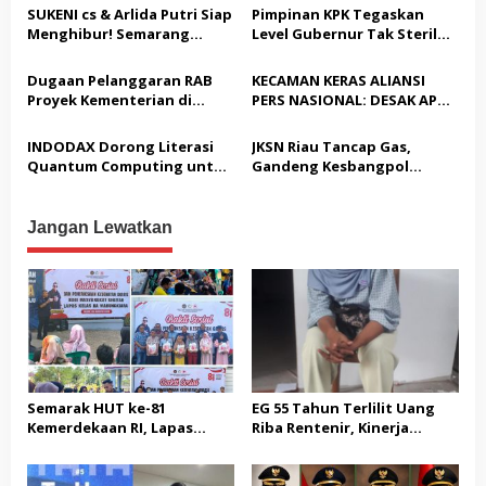
Sosial dan Pemeriksaan
Satreskrim Polresta
SUKENI cs & Arlida Putri Siap
Pimpinan KPK Tegaskan
p
Kesehatan Gratis bagi
Karawang unit krimum
Menghibur! Semarang
Level Gubernur Tak Steril
Masyarakat
Patut di Pertanyakan
o
Extreme Gelar Pelantikan
dari OTT: Bukti Belum
Akbar “Back On Track” 2026–
Cukup, Bukan Dilindungi
Dugaan Pelanggaran RAB
KECAMAN KERAS ALIANSI
s
2029
Proyek Kementerian di
PERS NASIONAL: DESAK APH
Tampingmojo, Pemred
TANGKAP PELAKU TEROR
Nasionaldetik.com Desak
TERHADAP JURNALIS DAN
INDODAX Dorong Literasi
JKSN Riau Tancap Gas,
Tindakan Tegas
USUT TUNTAS GURITA
Quantum Computing untuk
Gandeng Kesbangpol
PUNGLI BERJAMAAH SERTA
Perkuat Kesiapan Ekosistem
Perkuat Wawasan
DUGAAN KETERLIBATAN
Blockchain
Kebangsaan dan Moderasi
KEPALA DINAS PENDIDIKAN
Beragama
Jangan Lewatkan
Semarak HUT ke-81
EG 55 Tahun Terlilit Uang
Kemerdekaan RI, Lapas
Riba Rentenir, Kinerja
Warungkiara Gelar Bakti
Penegakkan Hukum di
Sosial dan Pemeriksaan
Satreskrim Polresta
Kesehatan Gratis bagi
Karawang unit krimum