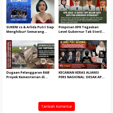
Masyarakat
Patut di Pertanyakan
SUKENI cs & Arlida Putri Siap
Pimpinan KPK Tegaskan
Menghibur! Semarang
Level Gubernur Tak Steril
Extreme Gelar Pelantikan
dari OTT: Bukti Belum
Akbar “Back On Track” 2026–
Cukup, Bukan Dilindungi
2029
Dugaan Pelanggaran RAB
KECAMAN KERAS ALIANSI
Proyek Kementerian di
PERS NASIONAL: DESAK APH
Tampingmojo, Pemred
TANGKAP PELAKU TEROR
Nasionaldetik.com Desak
TERHADAP JURNALIS DAN
Tindakan Tegas
USUT TUNTAS GURITA
PUNGLI BERJAMAAH SERTA
DUGAAN KETERLIBATAN
KEPALA DINAS PENDIDIKAN
Tambah Komentar