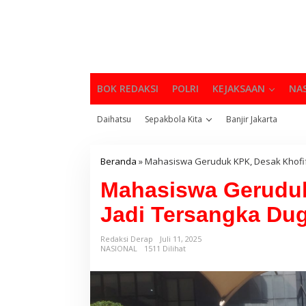
BOK REDAKSI
POLRI
KEJAKSAAN
NA
Daihatsu
Sepakbola Kita
Banjir Jakarta
Beranda
»
Mahasiswa Geruduk KPK, Desak Khofif
Mahasiswa Geruduk
Jadi Tersangka Du
Redaksi Derap
Juli 11, 2025
NASIONAL
1511 Dilihat