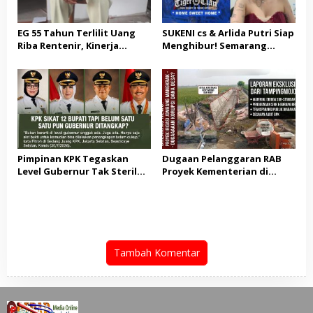
EG 55 Tahun Terlilit Uang
SUKENI cs & Arlida Putri Siap
Riba Rentenir, Kinerja
Menghibur! Semarang
Penegakkan Hukum di
Extreme Gelar Pelantikan
Satreskrim Polresta
Akbar “Back On Track” 2026–
Karawang unit krimum
2029
Patut di Pertanyakan
Pimpinan KPK Tegaskan
Dugaan Pelanggaran RAB
Level Gubernur Tak Steril
Proyek Kementerian di
dari OTT: Bukti Belum
Tampingmojo, Pemred
Cukup, Bukan Dilindungi
Nasionaldetik.com Desak
Tindakan Tegas
Tambah Komentar