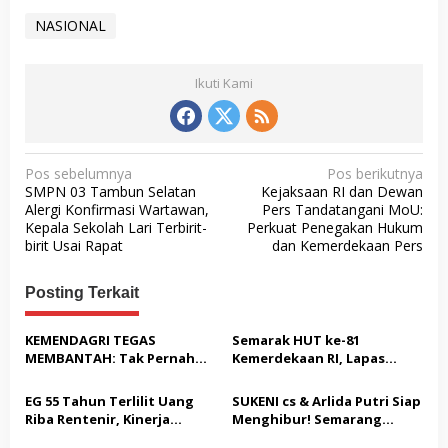
NASIONAL
Ikuti Kami
N
Pos sebelumnya
Pos berikutnya
SMPN 03 Tambun Selatan
Kejaksaan RI dan Dewan
a
Alergi Konfirmasi Wartawan,
Pers Tandatangani MoU:
v
Kepala Sekolah Lari Terbirit-
Perkuat Penegakan Hukum
birit Usai Rapat
dan Kemerdekaan Pers
i
g
Posting Terkait
a
s
KEMENDAGRI TEGAS
Semarak HUT ke-81
MEMBANTAH: Tak Pernah
Kemerdekaan RI, Lapas
i
Rekomendasikan 133 HGB
Warungkiara Gelar Bakti
p
STC Tak Diperpanjang
Sosial dan Pemeriksaan
EG 55 Tahun Terlilit Uang
SUKENI cs & Arlida Putri Siap
Kesehatan Gratis bagi
o
Riba Rentenir, Kinerja
Menghibur! Semarang
Masyarakat
Penegakkan Hukum di
Extreme Gelar Pelantikan