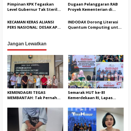
s
Satreskrim Polresta
Akbar “Back On Track” 2026–
Pimpinan KPK Tegaskan
Dugaan Pelanggaran RAB
Karawang unit krimum
2029
Level Gubernur Tak Steril
Proyek Kementerian di
Patut di Pertanyakan
dari OTT: Bukti Belum
Tampingmojo, Pemred
Cukup, Bukan Dilindungi
Nasionaldetik.com Desak
KECAMAN KERAS ALIANSI
INDODAX Dorong Literasi
Tindakan Tegas
PERS NASIONAL: DESAK APH
Quantum Computing untuk
TANGKAP PELAKU TEROR
Perkuat Kesiapan Ekosistem
TERHADAP JURNALIS DAN
Blockchain
USUT TUNTAS GURITA
Jangan Lewatkan
PUNGLI BERJAMAAH SERTA
DUGAAN KETERLIBATAN
KEPALA DINAS PENDIDIKAN
KEMENDAGRI TEGAS
Semarak HUT ke-81
MEMBANTAH: Tak Pernah
Kemerdekaan RI, Lapas
Rekomendasikan 133 HGB
Warungkiara Gelar Bakti
STC Tak Diperpanjang
Sosial dan Pemeriksaan
Kesehatan Gratis bagi
Masyarakat