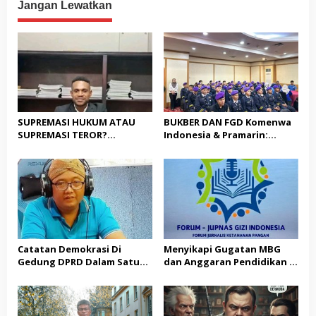
Polri
Jangan Lewatkan
SUPREMASI HUKUM ATAU
BUKBER DAN FGD Komenwa
SUPREMASI TEROR?
Indonesia & Pramarin:
MENYOAL BOM DRONE DI
“Membangun Negeri
LANGIT WAENA
Dengan Mengutamakan
Produk Dalam Negeri”
Catatan Demokrasi Di
Menyikapi Gugatan MBG
Gedung DPRD Dalam Satu
dan Anggaran Pendidikan di
tahun pemerintahan
Mahkamah Konstitusi
Kabupaten Jombang