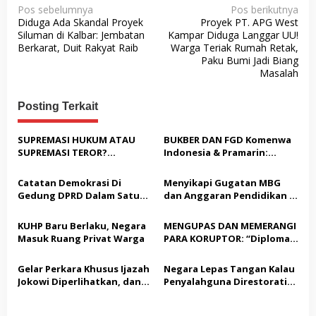
N
Pos sebelumnya
Pos berikutnya
Diduga Ada Skandal Proyek
Proyek PT. APG West
a
Siluman di Kalbar: Jembatan
Kampar Diduga Langgar UU!
v
Berkarat, Duit Rakyat Raib
Warga Teriak Rumah Retak,
Paku Bumi Jadi Biang
i
Masalah
g
a
Posting Terkait
s
SUPREMASI HUKUM ATAU
BUKBER DAN FGD Komenwa
i
SUPREMASI TEROR?
Indonesia & Pramarin:
p
MENYOAL BOM DRONE DI
“Membangun Negeri
LANGIT WAENA
Dengan Mengutamakan
o
Catatan Demokrasi Di
Menyikapi Gugatan MBG
Produk Dalam Negeri”
Gedung DPRD Dalam Satu
dan Anggaran Pendidikan di
s
tahun pemerintahan
Mahkamah Konstitusi
Kabupaten Jombang
KUHP Baru Berlaku, Negara
MENGUPAS DAN MEMERANGI
Masuk Ruang Privat Warga
PARA KORUPTOR: “Diplomasi
Meja Kayu” di Perbatasan;
Menelanjangi Borok Negara
Gelar Perkara Khusus Ijazah
Negara Lepas Tangan Kalau
dari Sudut Warkop
Jokowi Diperlihatkan, dan
Penyalahguna Direstorativ
Rekayasa Opini Publik
Justice
Untuk Mendelegitimasi