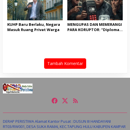
KUHP Baru Berlaku, Negara
MENGUPAS DAN MEMERANGI
Masuk Ruang Privat Warga
PARA KORUPTOR: “Diplomasi
Meja Kayu” di Perbatasan;
Menelanjangi Borok Negara
dari Sudut Warkop
Tambah Komentar
DERAP PERISTIWA Alamat Kantor Pusat : DUSUN III HANDAYANI
RT03/RW001, DESA SUKA RAMAI, KEC.TAPUNG HULU KABUPEN KAMPAR