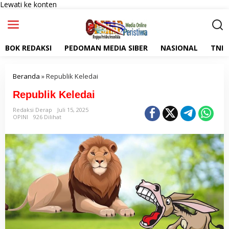
Lewati ke konten
BOK REDAKSI
PEDOMAN MEDIA SIBER
NASIONAL
TNI
Beranda
»
Republik Keledai
Republik Keledai
Redaksi Derap
Juli 15, 2025
OPINI
926 Dilihat