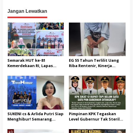
DUGAAN KETERLIBATAN
Blockchain
Kebangsaan dan Moderasi
KEPALA DINAS PENDIDIKAN
Beragama
Jangan Lewatkan
Semarak HUT ke-81
EG 55 Tahun Terlilit Uang
Kemerdekaan RI, Lapas
Riba Rentenir, Kinerja
Warungkiara Gelar Bakti
Penegakkan Hukum di
Sosial dan Pemeriksaan
Satreskrim Polresta
Kesehatan Gratis bagi
Karawang unit krimum
Masyarakat
Patut di Pertanyakan
SUKENI cs & Arlida Putri Siap
Pimpinan KPK Tegaskan
Menghibur! Semarang
Level Gubernur Tak Steril
Extreme Gelar Pelantikan
dari OTT: Bukti Belum
Akbar “Back On Track” 2026–
Cukup, Bukan Dilindungi