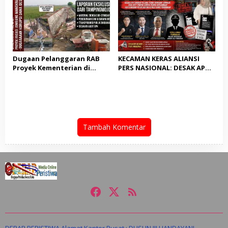
2029
Dugaan Pelanggaran RAB
KECAMAN KERAS ALIANSI
Proyek Kementerian di
PERS NASIONAL: DESAK APH
Tampingmojo, Pemred
TANGKAP PELAKU TEROR
Nasionaldetik.com Desak
TERHADAP JURNALIS DAN
Tindakan Tegas
USUT TUNTAS GURITA
PUNGLI BERJAMAAH SERTA
DUGAAN KETERLIBATAN
KEPALA DINAS PENDIDIKAN
Tambah Komentar