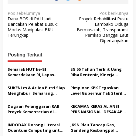
N
Pos sebelumnya
Pos berikutnya
Dana BOS di PALI Jadi
Proyek Rehabilitasi Pustu
a
Bancakan Pejabat Busuk:
Lambako Diduga
v
Modus Manipulasi BKU
Bermasalah, Transparansi
Terungkap
Pemkab Banggai Laut
i
Dipertanyakan
g
a
Posting Terkait
s
Semarak HUT ke-81
EG 55 Tahun Terlilit Uang
i
Kemerdekaan RI, Lapas
Riba Rentenir, Kinerja
p
Warungkiara Gelar Bakti
Penegakkan Hukum di
Sosial dan Pemeriksaan
Satreskrim Polresta
o
SUKENI cs & Arlida Putri Siap
Pimpinan KPK Tegaskan
Kesehatan Gratis bagi
Karawang unit krimum
Menghibur! Semarang
Level Gubernur Tak Steril
s
Masyarakat
Patut di Pertanyakan
Extreme Gelar Pelantikan
dari OTT: Bukti Belum
Akbar “Back On Track” 2026–
Cukup, Bukan Dilindungi
Dugaan Pelanggaran RAB
KECAMAN KERAS ALIANSI
2029
Proyek Kementerian di
PERS NASIONAL: DESAK APH
Tampingmojo, Pemred
TANGKAP PELAKU TEROR
Nasionaldetik.com Desak
TERHADAP JURNALIS DAN
INDODAX Dorong Literasi
JKSN Riau Tancap Gas,
Tindakan Tegas
USUT TUNTAS GURITA
Quantum Computing untuk
Gandeng Kesbangpol
PUNGLI BERJAMAAH SERTA
Perkuat Kesiapan Ekosistem
Perkuat Wawasan