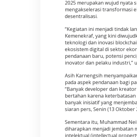
2025 merupakan wujud nyata s
mengakselerasi transformasi ek
desentralisasi.
“Kegiatan ini menjadi tindak l
Kemenekraf, yang kini diwuju
teknologi dan inovasi blockcha
ekosistem digital di sektor e
pendanaan baru, potensi pencip
inovator dan pelaku industri,” u
Asih Karnengsih menyampaikan
pada aspek pendanaan bagi para
“Banyak developer dan kreator 
bertahan karena keterbatasan 
banyak inisiatif yang menjembat
siaran pers, Senin (13 Oktober 
Sementara itu, Muhammad Neil
diharapkan menjadi jembatan 
intelektual (intellectual proper