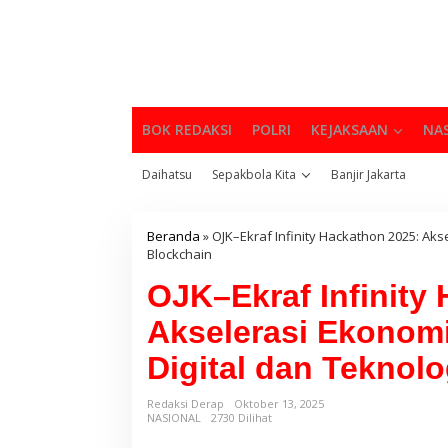
BOK REDAKSI
POLRI
KEJAKSAAN
NA
Daihatsu
Sepakbola Kita
Banjir Jakarta
Beranda
»
OJK–Ekraf Infinity Hackathon 2025: Akse
Blockchain
OJK–Ekraf Infinity
Akselerasi Ekonomi 
Digital dan Teknol
Redaksi Derap
Oktober 13, 2025
NASIONAL
2730 Dilihat