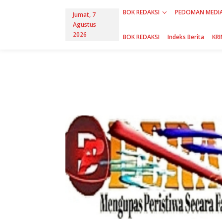
L
BOK REDAKSI
PEDOMAN MEDIA
e
Jumat, 7
w
Agustus
a
2026
BOK REDAKSI
Indeks Berita
KRI
t
i
k
e
k
o
n
t
e
n