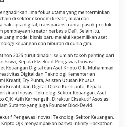
25
 menghadirkan lima fokus utama yang mencerminkan
hain di sektor ekonomi kreatif, mulai dari
 hak cipta digital, transparansi rantai pasok produk
em pembiayaan kreator berbasis DeFi. Selain itu,
eluang model bisnis baru melalui kepemilikan aset
knologi keuangan dan hiburan di dunia gim.
thon 2025 turut dihadiri sejumlah tokoh penting dari
san Fawzi, Kepala Eksekutif Pengawas Inovasi
set Keuangan Digital dan Aset Kripto OJK, Muhammad
reativitas Digital dan Teknologi Kementerian
i Kreatif; Ery Punta, Asisten Utusan Khusus
Kreatif, dan Digital, Djoko Kurnijanto, Kepala
rizinan Inovasi Teknologi Sektor Keuangan, Aset
o OJK; Asih Karnengsih, Direktur Eksekutif Asosiasi
lliam Sutanto yang juga Founder BlockDevId.
sekutif Pengawas Inovasi Teknologi Sektor Keuangan,
t Kripto OJK menyampaikan bahwa Infinity Hackathon