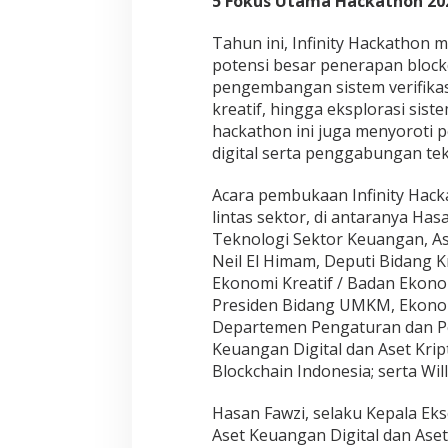
5 Fokus Utama Hackathon 20
Tahun ini, Infinity Hackathon
potensi besar penerapan blockc
pengembangan sistem verifikasi
kreatif, hingga eksplorasi sist
hackathon ini juga menyoroti p
digital serta penggabungan te
Acara pembukaan Infinity Hacka
lintas sektor, di antaranya Ha
Teknologi Sektor Keuangan, A
Neil El Himam, Deputi Bidang K
Ekonomi Kreatif / Badan Ekonom
Presiden Bidang UMKM, Ekonomi 
Departemen Pengaturan dan Pe
Keuangan Digital dan Aset Kript
Blockchain Indonesia; serta Wi
Hasan Fawzi, selaku Kepala Ek
Aset Keuangan Digital dan Ase