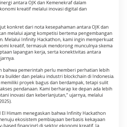
inergi antara OJK dan Kemenekraf dalam
onomi kreatif melalui inovasi digital dan
anjut konkret dari nota kesepahaman antara OJK dan
dkan melalui ajang kompetisi bertema pengembangan
in. Melalui Infinity Hackathon, kami ingin memperkuat
konomi kreatif, termasuk mendorong munculnya skema
taan lapangan kerja, serta konektivitas antara
jarnya.
 bahwa pemerintah perlu memberi perhatian lebih
 builder dan pelaku industri blockchain di Indonesia.
memiliki proyek bagus dan berdampak, tetapi sulit
akses pendanaan. Kami berharap ke depan ada lebih
ani inovasi dan keberlanjutan,” ujarnya, melalui
2025).
 El Himam menegaskan bahwa Infinity Hackathon
menuju ekosistem pembiayaan berbasis kekayaan
ty-based financing) di sektor ekonomi kreatif. Ia