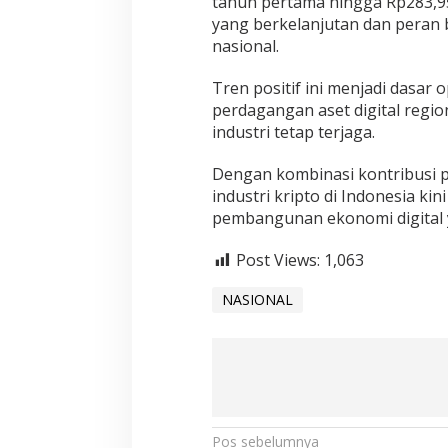
tahun pertama hingga Rp283,9
yang berkelanjutan dan peran 
nasional.
Tren positif ini menjadi dasar
perdagangan aset digital regio
industri tetap terjaga.
Dengan kombinasi kontribusi pa
industri kripto di Indonesia ki
pembangunan ekonomi digital 
Post Views:
1,063
NASIONAL
N
Pos sebelumnya