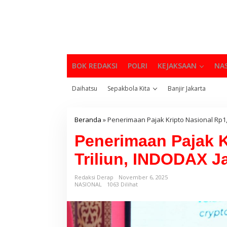
BOK REDAKSI
POLRI
KEJAKSAAN
NA
Daihatsu
Sepakbola Kita
Banjir Jakarta
Beranda
»
Penerimaan Pajak Kripto Nasional Rp1,
Penerimaan Pajak K
Triliun, INDODAX J
Redaksi Derap
November 6, 2025
NASIONAL
1063 Dilihat