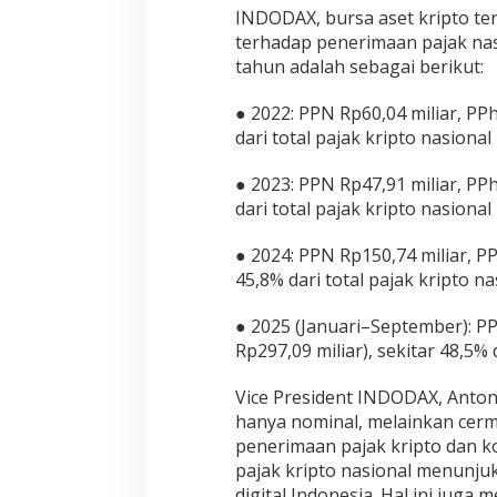
INDODAX, bursa aset kripto ter
terhadap penerimaan pajak nas
tahun adalah sebagai berikut:
● 2022: PPN Rp60,04 miliar, PPh 
dari total pajak kripto nasional
● 2023: PPN Rp47,91 miliar, PPh 
dari total pajak kripto nasional
● 2024: PPN Rp150,74 miliar, PPh
45,8% dari total pajak kripto na
● 2025 (Januari–September): PP
Rp297,09 miliar), sekitar 48,5% 
Vice President INDODAX, Anto
hanya nominal, melainkan cerm
penerimaan pajak kripto dan k
pajak kripto nasional menunju
digital Indonesia. Hal ini jug