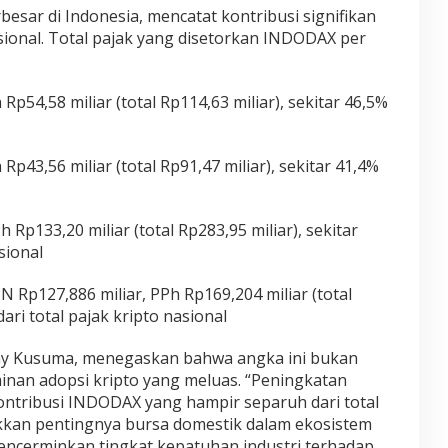
besar di Indonesia, mencatat kontribusi signifikan
ional. Total pajak yang disetorkan INDODAX per
Rp54,58 miliar (total Rp114,63 miliar), sekitar 46,5%
Rp43,56 miliar (total Rp91,47 miliar), sekitar 41,4%
 Rp133,20 miliar (total Rp283,95 miliar), sekitar
sional
N Rp127,886 miliar, PPh Rp169,204 miliar (total
dari total pajak kripto nasional
ny Kusuma, menegaskan bahwa angka ini bukan
inan adopsi kripto yang meluas. “Peningkatan
ontribusi INDODAX yang hampir separuh dari total
kkan pentingnya bursa domestik dalam ekosistem
a mencerminkan tingkat kepatuhan industri terhadap