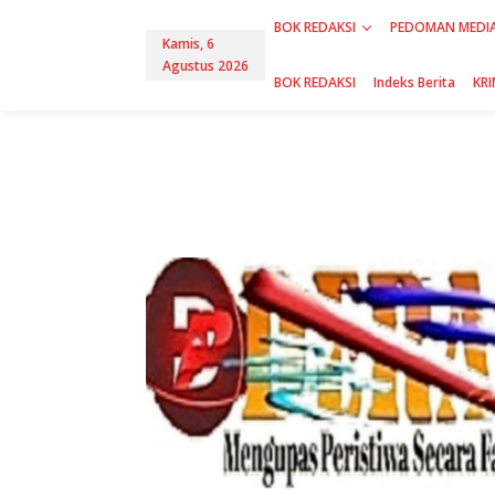
L
BOK REDAKSI
PEDOMAN MEDIA
e
Kamis, 6
w
Agustus 2026
a
BOK REDAKSI
Indeks Berita
KRI
t
i
k
e
k
o
n
t
e
n