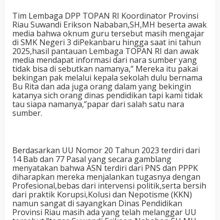
Tim Lembaga DPP TOPAN RI Koordinator Provinsi
Riau Suwandi Erikson Nababan,SH,MH beserta awak
media bahwa oknum guru tersebut masih mengajar
di SMK Negeri 3 diPekanbaru hingga saat ini tahun
2025,hasil pantauan Lembaga TOPAN RI dan awak
media mendapat informasi dari nara sumber yang
tidak bisa di sebutkan namanya,” Mereka itu pakai
bekingan pak melalui kepala sekolah dulu bernama
Bu Rita dan ada juga orang dalam yang bekingin
katanya sich orang dinas pendidikan tapi kami tidak
tau siapa namanya,”papar dari salah satu nara
sumber.
Berdasarkan UU Nomor 20 Tahun 2023 terdiri dari
14 Bab dan 77 Pasal yang secara gamblang
menyatakan bahwa ASN terdiri dari PNS dan PPPK
diharapkan mereka menjalankan tugasnya dengan
Profesional,bebas dari intervensi politik,serta bersih
dari praktik Korupsi,Kolusi dan Nepotisme (KKN)
namun sangat di sayangkan Dinas Pendidikan
Provinsi Riau masih ada yang telah melanggar UU