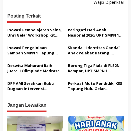
g
Wajib Diperiksa!
a
Posting Terkait
s
i
Inovasi Pembelajaran Sains,
Peringati Hari Anak
p
Unri Gelar Workshop Kit
Nasional 2026, UPT SMPN 1
Fisika Berbasis Etno-STEM di
Tapung Hulu Perkuat
o
UPT SMPN I Tapung Hulu
Komitmen Sekolah Ramah
Inovasi Pengelolaan
Skandal “Identitas Ganda”
s
Anak
Sampah SMPN 1 Tapung
Anak Pejabat Batang:
Hulu: Ubah Limbah Menjadi
Menguji Nyali BKPSDM
Insektisida Ramah
Melawan Gurita Pengaruh
Deswita Maharani Raih
Borong Tiga Piala di FLS2N
Lingkungan
Birokrasi
Juara II Olimpiade Madrasah
Kampar, UPT SMPN 1
Indonesia Tsanawiyah
Tapung Hulu Melaju ke
Tingkat Provinsi
DPP AMI Serahkan Bukti
Perkuat Mutu Pendidik, K3S
Dugaan Intervensi
Tapung Hulu Gelar
terhadap Pers, Klarifikasi RH
Workshop Pembelajaran
Dinilai Menyesatkan Publik
Mendalam bagi Guru
Segugus Sukaramai
Jangan Lewatkan