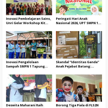
Inovasi Pembelajaran Sains,
Peringati Hari Anak
Unri Gelar Workshop Kit
Nasional 2026, UPT SMPN 1
Fisika Berbasis Etno-STEM di
Tapung Hulu Perkuat
UPT SMPN I Tapung Hulu
Komitmen Sekolah Ramah
Anak
Inovasi Pengelolaan
Skandal “Identitas Ganda”
Sampah SMPN 1 Tapung
Anak Pejabat Batang:
Hulu: Ubah Limbah Menjadi
Menguji Nyali BKPSDM
Insektisida Ramah
Melawan Gurita Pengaruh
Lingkungan
Birokrasi
Deswita Maharani Raih
Borong Tiga Piala di FLS2N