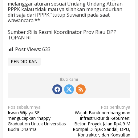
melanggar aturan sesuai Undang Undang Aturan
PPPK kalau tidak mau ya silahkan mengundurkan
diri saja dari PPPK,”tutup Suwandi pada saat
wawancara.**
Sumber :Rilis Resmi Koordinator Prov Riau DPP
TOPAN RI
Post Views:
633
PENDIDIKAN
Ikuti Kami
N
Pos sebelumnya
Pos berikutnya
Irwan Wijaya SE
Wajah Buruk pembangunan
a
mengucapkan “happy
Infrastruktur di Kebumen:
v
Graduation Untuk Universitas
Beton Proyek Jalan Rp4,9 M
Budhi Dharma
Rompal Diinjak Sandal, DPU,
i
Kontraktor, dan Konsultan