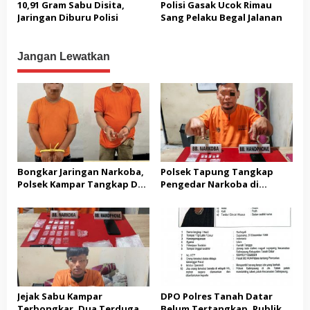
10,91 Gram Sabu Disita,
Polisi Gasak Ucok Rimau
Jaringan Diburu Polisi
Sang Pelaku Begal Jalanan
Jangan Lewatkan
Bongkar Jaringan Narkoba,
Polsek Tapung Tangkap
Polsek Kampar Tangkap Dua
Pengedar Narkoba di
Pengedar, Amankan Sabu
Sungai Putih, Temukan 6,81
dan Pil Ekstasi
Gram Sabu-sabu
Jejak Sabu Kampar
DPO Polres Tanah Datar
Terbongkar, Dua Terduga
Belum Tertangkap, Publik