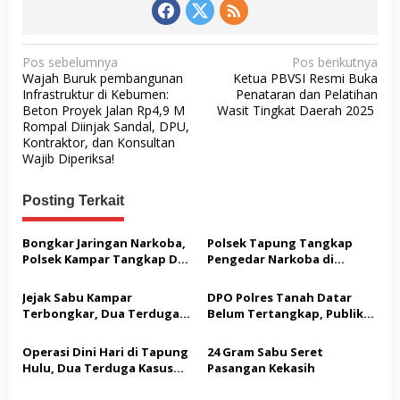
N
Pos sebelumnya
Pos berikutnya
Wajah Buruk pembangunan
Ketua PBVSI Resmi Buka
a
Infrastruktur di Kebumen:
Penataran dan Pelatihan
v
Beton Proyek Jalan Rp4,9 M
Wasit Tingkat Daerah 2025
Rompal Diinjak Sandal, DPU,
i
Kontraktor, dan Konsultan
g
Wajib Diperiksa!
a
Posting Terkait
s
i
Bongkar Jaringan Narkoba,
Polsek Tapung Tangkap
p
Polsek Kampar Tangkap Dua
Pengedar Narkoba di
Pengedar, Amankan Sabu
Sungai Putih, Temukan 6,81
o
dan Pil Ekstasi
Gram Sabu-sabu
Jejak Sabu Kampar
DPO Polres Tanah Datar
s
Terbongkar, Dua Terduga
Belum Tertangkap, Publik
Pengedar Diciduk di Lokasi
Bertanya
Berbeda
Operasi Dini Hari di Tapung
24 Gram Sabu Seret
Hulu, Dua Terduga Kasus
Pasangan Kekasih
Sabu Diamankan