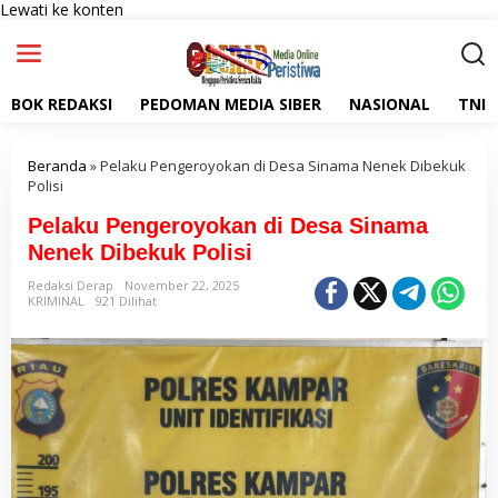
Lewati ke konten
BOK REDAKSI
PEDOMAN MEDIA SIBER
NASIONAL
TNI
Beranda
»
Pelaku Pengeroyokan di Desa Sinama Nenek Dibekuk
Polisi
Pelaku Pengeroyokan di Desa Sinama
Nenek Dibekuk Polisi
Redaksi Derap
November 22, 2025
KRIMINAL
921 Dilihat