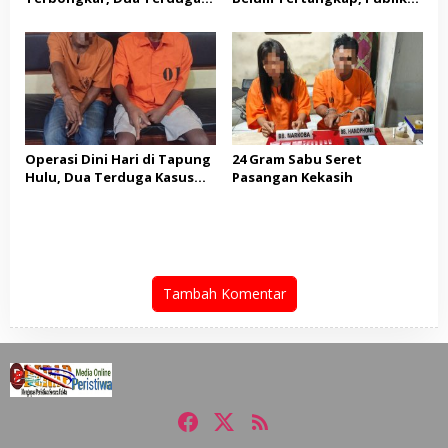
Pengedar Diciduk di Lokasi
Bertanya
Berbeda
Operasi Dini Hari di Tapung
24 Gram Sabu Seret
Hulu, Dua Terduga Kasus
Pasangan Kekasih
Sabu Diamankan
Tambah Komentar