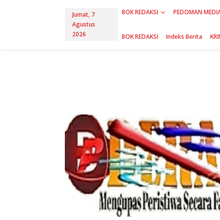
L
BOK REDAKSI
PEDOMAN MEDIA
e
Jumat, 7
w
Agustus
a
2026
BOK REDAKSI
Indeks Berita
KRI
t
i
k
e
k
o
n
t
e
n