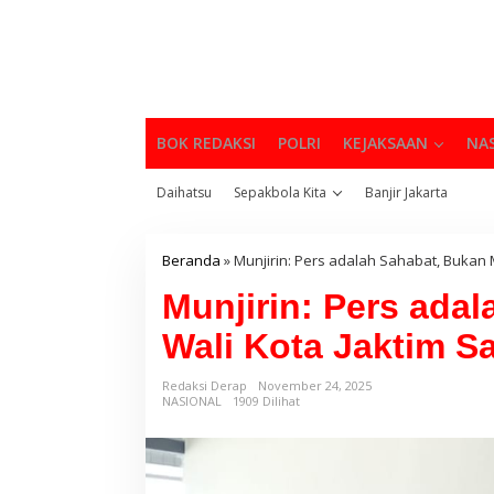
BOK REDAKSI
POLRI
KEJAKSAAN
NA
Daihatsu
Sepakbola Kita
Banjir Jakarta
Beranda
»
Munjirin: Pers adalah Sahabat, Bukan 
Munjirin: Pers ada
Wali Kota Jaktim S
Redaksi Derap
November 24, 2025
NASIONAL
1909 Dilihat