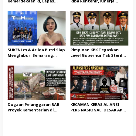
Kemerdekaan RI, Lapas
Riba Rentenir, Kinerja
Warungkiara Gelar Bakti
Penegakkan Hukum di
Sosial dan Pemeriksaan
Satreskrim Polresta
Kesehatan Gratis bagi
Karawang unit krimum
Masyarakat
Patut di Pertanyakan
SUKENI cs & Arlida Putri Siap
Pimpinan KPK Tegaskan
Menghibur! Semarang
Level Gubernur Tak Steril
Extreme Gelar Pelantikan
dari OTT: Bukti Belum
Akbar “Back On Track” 2026–
Cukup, Bukan Dilindungi
2029
Dugaan Pelanggaran RAB
KECAMAN KERAS ALIANSI
Proyek Kementerian di
PERS NASIONAL: DESAK APH
Tampingmojo, Pemred
TANGKAP PELAKU TEROR
Nasionaldetik.com Desak
TERHADAP JURNALIS DAN
Tindakan Tegas
USUT TUNTAS GURITA
PUNGLI BERJAMAAH SERTA