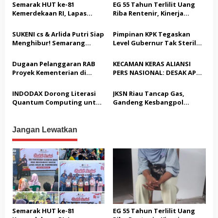
i
Semarak HUT ke-81
EG 55 Tahun Terlilit Uang
p
Kemerdekaan RI, Lapas
Riba Rentenir, Kinerja
Warungkiara Gelar Bakti
Penegakkan Hukum di
o
Sosial dan Pemeriksaan
Satreskrim Polresta
SUKENI cs & Arlida Putri Siap
Pimpinan KPK Tegaskan
s
Kesehatan Gratis bagi
Karawang unit krimum
Menghibur! Semarang
Level Gubernur Tak Steril
Masyarakat
Patut di Pertanyakan
Extreme Gelar Pelantikan
dari OTT: Bukti Belum
Akbar “Back On Track” 2026–
Cukup, Bukan Dilindungi
Dugaan Pelanggaran RAB
KECAMAN KERAS ALIANSI
2029
Proyek Kementerian di
PERS NASIONAL: DESAK APH
Tampingmojo, Pemred
TANGKAP PELAKU TEROR
Nasionaldetik.com Desak
TERHADAP JURNALIS DAN
INDODAX Dorong Literasi
JKSN Riau Tancap Gas,
Tindakan Tegas
USUT TUNTAS GURITA
Quantum Computing untuk
Gandeng Kesbangpol
PUNGLI BERJAMAAH SERTA
Perkuat Kesiapan Ekosistem
Perkuat Wawasan
DUGAAN KETERLIBATAN
Blockchain
Kebangsaan dan Moderasi
KEPALA DINAS PENDIDIKAN
Beragama
Jangan Lewatkan
Semarak HUT ke-81
EG 55 Tahun Terlilit Uang