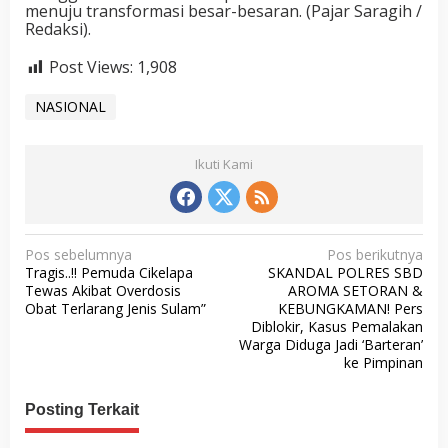
menuju transformasi besar-besaran. (Pajar Saragih /
Redaksi).
Post Views:
1,908
NASIONAL
Ikuti Kami
N
Pos sebelumnya
Pos berikutnya
Tragis..!! Pemuda Cikelapa
SKANDAL POLRES SBD
a
Tewas Akibat Overdosis
AROMA SETORAN &
v
Obat Terlarang Jenis Sulam”
KEBUNGKAMAN! Pers
Diblokir, Kasus Pemalakan
i
Warga Diduga Jadi ‘Barteran’
g
ke Pimpinan
a
Posting Terkait
s