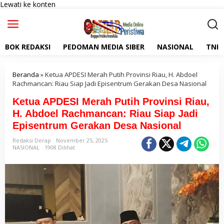
Lewati ke konten
BOK REDAKSI
PEDOMAN MEDIA SIBER
NASIONAL
TNI
Beranda
»
Ketua APDESI Merah Putih Provinsi Riau, H. Abdoel
Rachmancan: Riau Siap Jadi Episentrum Gerakan Desa Nasional
Ketua APDESI Merah Putih Provinsi Riau,
H. Abdoel Rachmancan: Riau Siap Jadi
Episentrum Gerakan Desa Nasional
Redaksi Derap
November 25, 2025
NASIONAL
1908 Dilihat