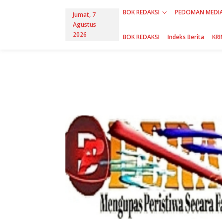
L
BOK REDAKSI
PEDOMAN MEDIA
e
Jumat, 7
w
Agustus
a
2026
BOK REDAKSI
Indeks Berita
KRI
t
i
k
e
k
o
n
t
e
n