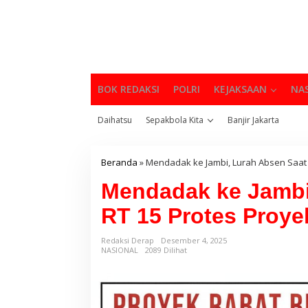
BOK REDAKSI
POLRI
KEJAKSAAN
NA
Daihatsu
Sepakbola Kita
Banjir Jakarta
Beranda
»
Mendadak ke Jambi, Lurah Absen Saat
Mendadak ke Jambi
RT 15 Protes Proye
Redaksi Derap
Desember 4, 2025
NASIONAL
2089 Dilihat