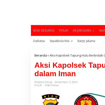
BOK REDAKSI
POLRI
KEJAKSAAN
NA
Daihatsu
Sepakbola Kita
Banjir Jakarta
Beranda
»
Aksi Kapolsek Tapung Hulu Bertindak 
Aksi Kapolsek Tapu
dalam Iman
Redaksi Derap
Desember 5, 2025
POLRI
1348 Dilihat