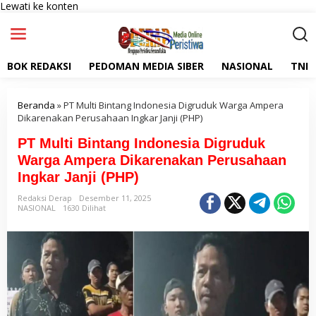
Lewati ke konten
BOK REDAKSI
PEDOMAN MEDIA SIBER
NASIONAL
TNI
Beranda
»
PT Multi Bintang Indonesia Digruduk Warga Ampera
Dikarenakan Perusahaan Ingkar Janji (PHP)
PT Multi Bintang Indonesia Digruduk
Warga Ampera Dikarenakan Perusahaan
Ingkar Janji (PHP)
Redaksi Derap
Desember 11, 2025
NASIONAL
1630 Dilihat