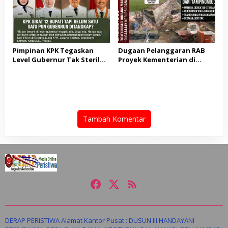
Patut di Pertanyakan
Pimpinan KPK Tegaskan
Dugaan Pelanggaran RAB
Level Gubernur Tak Steril
Proyek Kementerian di
dari OTT: Bukti Belum
Tampingmojo, Pemred
Cukup, Bukan Dilindungi
Nasionaldetik.com Desak
Tindakan Tegas
Tambah Komentar
DERAP PERISTIWA Alamat Kantor Pusat : DUSUN III HANDAYANI