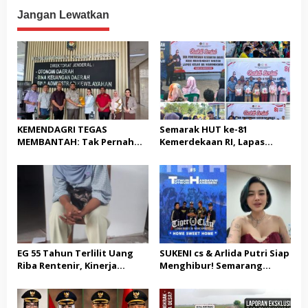
TERHADAP JURNALIS DAN
Blockchain
USUT TUNTAS GURITA
Jangan Lewatkan
PUNGLI BERJAMAAH SERTA
DUGAAN KETERLIBATAN
KEPALA DINAS PENDIDIKAN
KEMENDAGRI TEGAS
Semarak HUT ke-81
MEMBANTAH: Tak Pernah
Kemerdekaan RI, Lapas
Rekomendasikan 133 HGB
Warungkiara Gelar Bakti
STC Tak Diperpanjang
Sosial dan Pemeriksaan
Kesehatan Gratis bagi
Masyarakat
EG 55 Tahun Terlilit Uang
SUKENI cs & Arlida Putri Siap
Riba Rentenir, Kinerja
Menghibur! Semarang
Penegakkan Hukum di
Extreme Gelar Pelantikan
Satreskrim Polresta
Akbar “Back On Track” 2026–
Karawang unit krimum
2029