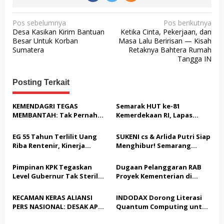
N
Pos sebelumnya
Pos berikutnya
Desa Kasikan Kirim Bantuan
Ketika Cinta, Pekerjaan, dan
a
Besar Untuk Korban
Masa Lalu Beririsan — Kisah
v
Sumatera
Retaknya Bahtera Rumah
Tangga IN
i
g
Posting Terkait
a
s
KEMENDAGRI TEGAS
Semarak HUT ke-81
MEMBANTAH: Tak Pernah
Kemerdekaan RI, Lapas
i
Rekomendasikan 133 HGB
Warungkiara Gelar Bakti
p
STC Tak Diperpanjang
Sosial dan Pemeriksaan
EG 55 Tahun Terlilit Uang
SUKENI cs & Arlida Putri Siap
Kesehatan Gratis bagi
o
Riba Rentenir, Kinerja
Menghibur! Semarang
Masyarakat
Penegakkan Hukum di
Extreme Gelar Pelantikan
s
Satreskrim Polresta
Akbar “Back On Track” 2026–
Pimpinan KPK Tegaskan
Dugaan Pelanggaran RAB
Karawang unit krimum
2029
Level Gubernur Tak Steril
Proyek Kementerian di
Patut di Pertanyakan
dari OTT: Bukti Belum
Tampingmojo, Pemred
Cukup, Bukan Dilindungi
Nasionaldetik.com Desak
KECAMAN KERAS ALIANSI
INDODAX Dorong Literasi
Tindakan Tegas
PERS NASIONAL: DESAK APH
Quantum Computing untuk
TANGKAP PELAKU TEROR
Perkuat Kesiapan Ekosistem