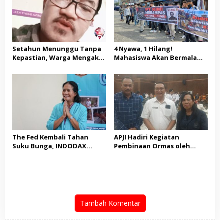
Setahun Menunggu Tanpa
4 Nyawa, 1 Hilang!
Kepastian, Warga Mengaku
Mahasiswa Akan Bermalam
Jadi Korban Dugaan Janji
di Pelindo dalam Aksi Jilid II
Tak Terealisasi
The Fed Kembali Tahan
APJI Hadiri Kegiatan
Suku Bunga, INDODAX
Pembinaan Ormas oleh
Sebut Kepastian Kebijakan
Kesbangpol
Dorong Sentimen Pasar
Tambah Komentar