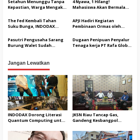
p
Setahun Menunggu Tanpa
4 Nyawa, 1 Hilang!
Beragama
o
Kepastian, Warga Mengaku
Mahasiswa Akan Bermalam
Jadi Korban Dugaan Janji
di Pelindo dalam Aksi Jilid II
s
Tak Terealisasi
The Fed Kembali Tahan
APJI Hadiri Kegiatan
Suku Bunga, INDODAX
Pembinaan Ormas oleh
Sebut Kepastian Kebijakan
Kesbangpol
Dorong Sentimen Pasar
Pasutri Pengusaha Sarang
Dugaan Penipuan Penyalur
Burung Walet Sudah
Tenaga kerja PT Rafa Global
Berstatus Tersangka,
Makmur Di Bizlink Cikupa
Pelapor Desak Polda Jambi
Tangerang Memunggut
Segera Lakukan Penahanan
Biaya Admin Tanpa Dasar,
Jangan Lewatkan
Menuai Sorotan Tajam
Masyarakat
INDODAX Dorong Literasi
JKSN Riau Tancap Gas,
Quantum Computing untuk
Gandeng Kesbangpol
Perkuat Kesiapan Ekosistem
Perkuat Wawasan
Blockchain
Kebangsaan dan Moderasi
Beragama