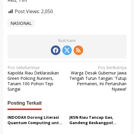
Red, Tim
Post Views:
2,050
NASIONAL
Ikuti Kami
N
Pos sebelumnya
Pos berikutnya
Kapolda Riau Deklarasikan
Warga Desak Gubernur Jawa
a
Green Policing Runners,
Tengah Turun Tangan: ‘Tutup
v
Tanam 100 Pohon Tepi
Permanen, Ini Pertaruhan
Sungai
Nyawa!’
i
g
Posting Terkait
a
s
INDODAX Dorong Literasi
JKSN Riau Tancap Gas,
Quantum Computing untuk
Gandeng Kesbangpol
i
Perkuat Kesiapan Ekosistem
Perkuat Wawasan
Blockchain
Kebangsaan dan Moderasi