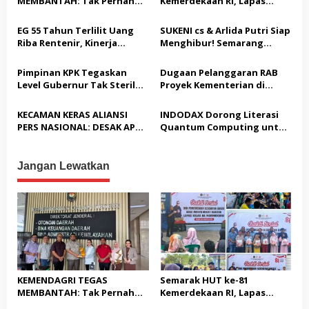
MEMBANTAH: Tak Pernah
Kemerdekaan RI, Lapas
p
Rekomendasikan 133 HGB
Warungkiara Gelar Bakti
STC Tak Diperpanjang
Sosial dan Pemeriksaan
o
EG 55 Tahun Terlilit Uang
SUKENI cs & Arlida Putri Siap
Kesehatan Gratis bagi
Riba Rentenir, Kinerja
Menghibur! Semarang
s
Masyarakat
Penegakkan Hukum di
Extreme Gelar Pelantikan
Satreskrim Polresta
Akbar “Back On Track” 2026–
Pimpinan KPK Tegaskan
Dugaan Pelanggaran RAB
Karawang unit krimum
2029
Level Gubernur Tak Steril
Proyek Kementerian di
Patut di Pertanyakan
dari OTT: Bukti Belum
Tampingmojo, Pemred
Cukup, Bukan Dilindungi
Nasionaldetik.com Desak
KECAMAN KERAS ALIANSI
INDODAX Dorong Literasi
Tindakan Tegas
PERS NASIONAL: DESAK APH
Quantum Computing untuk
TANGKAP PELAKU TEROR
Perkuat Kesiapan Ekosistem
TERHADAP JURNALIS DAN
Blockchain
USUT TUNTAS GURITA
Jangan Lewatkan
PUNGLI BERJAMAAH SERTA
DUGAAN KETERLIBATAN
KEPALA DINAS PENDIDIKAN
KEMENDAGRI TEGAS
Semarak HUT ke-81
MEMBANTAH: Tak Pernah
Kemerdekaan RI, Lapas
Rekomendasikan 133 HGB
Warungkiara Gelar Bakti