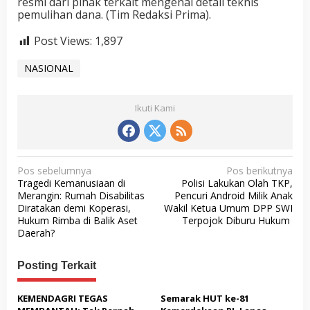
resmi dari pihak terkait mengenai detail teknis
pemulihan dana. (Tim Redaksi Prima).
Post Views:
1,897
NASIONAL
Ikuti Kami
N
Pos sebelumnya
Pos berikutnya
Tragedi Kemanusiaan di
Polisi Lakukan Olah TKP,
a
Merangin: Rumah Disabilitas
Pencuri Android Milik Anak
v
Diratakan demi Koperasi,
Wakil Ketua Umum DPP SWI
Hukum Rimba di Balik Aset
Terpojok Diburu Hukum
i
Daerah?
g
a
Posting Terkait
s
KEMENDAGRI TEGAS
Semarak HUT ke-81
i