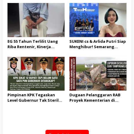
STC Tak Diperpanjang
Sosial dan Pemeriksaan
Kesehatan Gratis bagi
Masyarakat
EG 55 Tahun Terlilit Uang
SUKENI cs & Arlida Putri Siap
Riba Rentenir, Kinerja
Menghibur! Semarang
Penegakkan Hukum di
Extreme Gelar Pelantikan
Satreskrim Polresta
Akbar “Back On Track” 2026–
Karawang unit krimum
2029
Patut di Pertanyakan
Pimpinan KPK Tegaskan
Dugaan Pelanggaran RAB
Level Gubernur Tak Steril
Proyek Kementerian di
dari OTT: Bukti Belum
Tampingmojo, Pemred
Cukup, Bukan Dilindungi
Nasionaldetik.com Desak
Tindakan Tegas