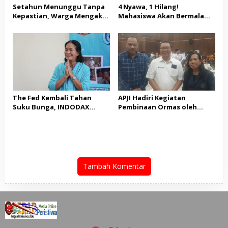
Setahun Menunggu Tanpa
4 Nyawa, 1 Hilang!
Kepastian, Warga Mengaku
Mahasiswa Akan Bermalam
Jadi Korban Dugaan Janji
di Pelindo dalam Aksi Jilid II
Tak Terealisasi
The Fed Kembali Tahan
APJI Hadiri Kegiatan
Suku Bunga, INDODAX
Pembinaan Ormas oleh
Sebut Kepastian Kebijakan
Kesbangpol
Dorong Sentimen Pasar
Tambah Komentar