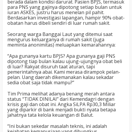
berada dalam kondisi darurat. Pasien BPJS, termasuk
para PNS yang gajinya dipotong setiap bulan untuk
iuran ASKES, justru harus menelan pil pahit.
Berdasarkan investigasi lapangan, hampir 90% obat-
obatan harus dibeli sendiri di luar rumah sakit.
Seorang warga Banggai Laut yang ditemui saat
mengurus keluarganya di rumah sakit (juga
meminta anonimitas) meluapkan kemarahannya:
“Apa gunanya kartu BPJS? Apa gunanya gaji PNS
dipotong tiap bulan kalau ujung-ujungnya obat beli
di luar? Rakyat disuruh taat aturan, tapi
pemerintahnya abai. Kami merasa dirampok pelan-
pelan. Uang daerah dikemanakan kalau sekadar
sedia obat saja tidak mampu?”
Tim Prima melihat adanya benang merah antara
status “TIDAK DINILAI” dari Kemendagri dengan
krisis gaji dan obat ini. Angka SiLPA Rp30,3 Miliar
yang diparkir di bank menjadi bukti nyata betapa
jahatnya tata kelola keuangan di Balut.
“Ini bukan sekedar masalah teknis, ini adalah
kejahatan kemanusiaan yang dibungkus