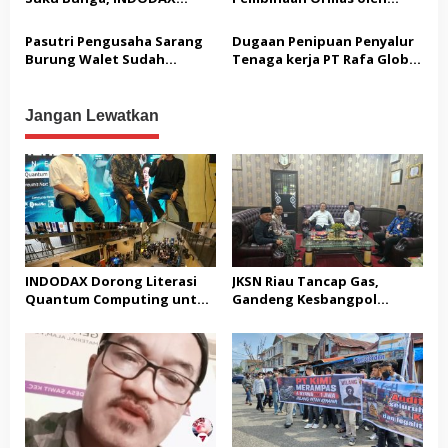
Sebut Kepastian Kebijakan
Kesbangpol
Dorong Sentimen Pasar
Pasutri Pengusaha Sarang
Dugaan Penipuan Penyalur
Burung Walet Sudah
Tenaga kerja PT Rafa Global
Berstatus Tersangka,
Makmur Di Bizlink Cikupa
Pelapor Desak Polda Jambi
Tangerang Memunggut
Segera Lakukan Penahanan
Biaya Admin Tanpa Dasar,
Jangan Lewatkan
Menuai Sorotan Tajam
Masyarakat
INDODAX Dorong Literasi
JKSN Riau Tancap Gas,
Quantum Computing untuk
Gandeng Kesbangpol
Perkuat Kesiapan Ekosistem
Perkuat Wawasan
Blockchain
Kebangsaan dan Moderasi
Beragama