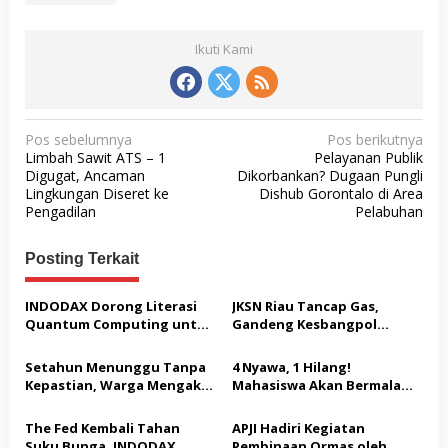
Ikuti Kami
N
Pos sebelumnya
Pos berikutnya
Limbah Sawit ATS – 1
Pelayanan Publik
a
Digugat, Ancaman
Dikorbankan? Dugaan Pungli
v
Lingkungan Diseret ke
Dishub Gorontalo di Area
Pengadilan
Pelabuhan
i
g
Posting Terkait
a
s
INDODAX Dorong Literasi
JKSN Riau Tancap Gas,
Quantum Computing untuk
Gandeng Kesbangpol
i
Perkuat Kesiapan Ekosistem
Perkuat Wawasan
p
Blockchain
Kebangsaan dan Moderasi
Setahun Menunggu Tanpa
4 Nyawa, 1 Hilang!
Beragama
o
Kepastian, Warga Mengaku
Mahasiswa Akan Bermalam
Jadi Korban Dugaan Janji
di Pelindo dalam Aksi Jilid II
s
Tak Terealisasi
The Fed Kembali Tahan
APJI Hadiri Kegiatan
Suku Bunga, INDODAX
Pembinaan Ormas oleh