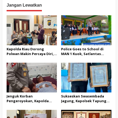
Terorisme Berpengalaman
Sekadar Gimmick
Jangan Lewatkan
Seremonial
Kapolda Riau Dorong
Police Goes to School di
Polwan Makin Percaya Diri,
MAN 1 Kuok, Satlantas
70 Polwan Ikuti Pelatihan
Polres Kampar Edukasi
Public Speaking
Keselamatan Berlalu Lintas
dan Bagikan Helm SNI
Jenguk Korban
Sukseskan Swasembada
Pengeroyokan, Kapolda
Jagung, Kapolsek Tapung
Riau: Tak Ada yang Kebal
Hulu dan Kades Tanah
Hukum dalam Kasus Ini
Datar Raih Penghargaan
dari Kapolres Kampar