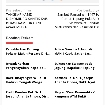
N
Pos sebelumnya
Pos berikutnya
TANGKAP KABID
Sambut Ramadhan 1447 H,
a
DISKOMINPO SANTIK KAB.
Camat Tapung Hulu Ajak
v
BEKASI RAMPOK UANG
Masyarakat Perkuat
AWAK MEDIA
Silaturahmi dan Kesucian Diri
i
g
Posting Terkait
a
s
Kapolda Riau Dorong
Police Goes to School di
Polwan Makin Percaya Diri,
MAN 1 Kuok, Satlantas
i
70 Polwan Ikuti Pelatihan
Polres Kampar Edukasi
p
Public Speaking
Keselamatan Berlalu Lintas
Jenguk Korban
Sukseskan Swasembada
dan Bagikan Helm SNI
o
Pengeroyokan, Kapolda
Jagung, Kapolsek Tapung
Riau: Tak Ada yang Kebal
Hulu dan Kades Tanah
s
Hukum dalam Kasus Ini
Datar Raih Penghargaan
Bakti Bhayangkara, Polisi
Kombes Pol Dr. H. Joseph
dari Kapolres Kampar
Hadir di Tengah Warga
Ananta Pinora, Bukti Nyata
Bhayangkara Sejati yang
Tak Kenal Lelah
Profil Kombes Pol. Dr. H.
Slogan ‘Zero Kriminalitas’
Joseph Ananta Pinora, Dir
Kampung ATM Bukit
Intelkam Polda Jabar: Ahli
Kemuning adalah Solusi
Intelijen dan Kontra-
Nyata Keamanan Tidak