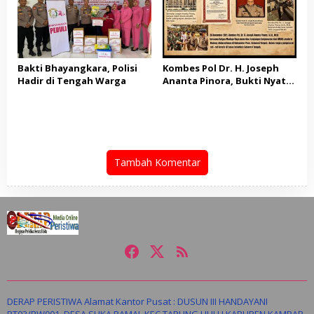
Bakti Bhayangkara, Polisi
Kombes Pol Dr. H. Joseph
Hadir di Tengah Warga
Ananta Pinora, Bukti Nyata
Bhayangkara Sejati yang
Tak Kenal Lelah
Tambah Komentar
DERAP PERISTIWA Alamat Kantor Pusat : DUSUN III HANDAYANI