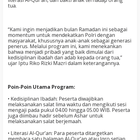
literasi Al-Qur’an, dan bakti anak terhadap orang
tua.
“Kami ingin menjadikan bulan Ramadan ini sebagai
momentum untuk mendekatkan Polri dengan
masyarakat, khususnya anak-anak sebagai generasi
penerus. Melalui program ini, kami menekankan
bahwa menjadi pribadi yang baik dimulai dari
kedisiplinan ibadah dan adab kepada orang tua,”
ujar Iptu Riko Rizki Mazri dalam keterangannya.
Poin-Poin Utama Program:
• Kedisiplinan Ibadah: Peserta diwajibkan
melaksanakan salat lima waktu dan mengikuti sesi
mengaji pada pukul 04.00 hingga 05.00 WIB. Peserta
juga diimbau hadir sebelum Ashar untuk
melaksanakan salat berjemaah.
• Literasi Al-Qur’an: Para peserta ditargetkan
membaca satu halaman Al-Qur’an atau Iqro setiap