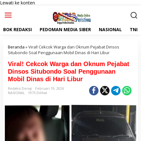
Lewati ke konten
BOK REDAKSI
PEDOMAN MEDIA SIBER
NASIONAL
TNI
Beranda
»
Viral! Cekcok Warga dan Oknum Pejabat Dinsos
Situbondo Soal Penggunaan Mobil Dinas di Hari Libur
Viral! Cekcok Warga dan Oknum Pejabat
Dinsos Situbondo Soal Penggunaan
Mobil Dinas di Hari Libur
Redaksi Derap
Februari 19, 2026
NASIONAL
1975 Dilihat