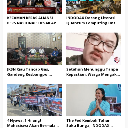
KECAMAN KERAS ALIANSI
INDODAX Dorong Literasi
PERS NASIONAL: DESAK APH
Quantum Computing untuk
TANGKAP PELAKU TEROR
Perkuat Kesiapan Ekosistem
TERHADAP JURNALIS DAN
Blockchain
USUT TUNTAS GURITA
PUNGLI BERJAMAAH SERTA
DUGAAN KETERLIBATAN
KEPALA DINAS PENDIDIKAN
JKSN Riau Tancap Gas,
Setahun Menunggu Tanpa
Gandeng Kesbangpol
Kepastian, Warga Mengaku
Perkuat Wawasan
Jadi Korban Dugaan Janji
Kebangsaan dan Moderasi
Tak Terealisasi
Beragama
4 Nyawa, 1 Hilang!
The Fed Kembali Tahan
Mahasiswa Akan Bermalam
Suku Bunga, INDODAX