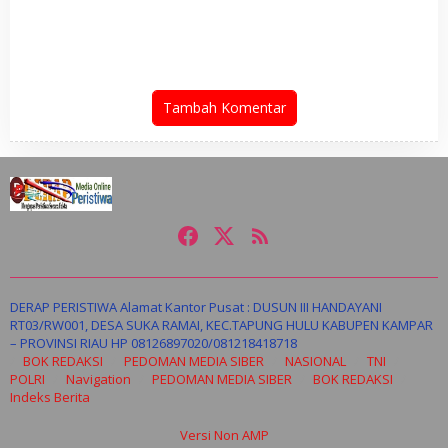
di Pelindo dalam Aksi Jilid II
Sebut Kepastian Kebijakan
Dorong Sentimen Pasar
Tambah Komentar
DERAP PERISTIWA Alamat Kantor Pusat : DUSUN III HANDAYANI
RT03/RW001, DESA SUKA RAMAI, KEC.TAPUNG HULU KABUPEN KAMPAR
– PROVINSI RIAU HP 08126897020/081218418718
BOK REDAKSI
PEDOMAN MEDIA SIBER
NASIONAL
TNI
POLRI
Navigation
PEDOMAN MEDIA SIBER
BOK REDAKSI
Indeks Berita
Versi Non AMP