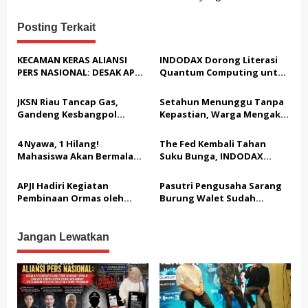
i
g
Posting Terkait
a
s
KECAMAN KERAS ALIANSI
INDODAX Dorong Literasi
PERS NASIONAL: DESAK APH
Quantum Computing untuk
i
TANGKAP PELAKU TEROR
Perkuat Kesiapan Ekosistem
p
TERHADAP JURNALIS DAN
Blockchain
JKSN Riau Tancap Gas,
Setahun Menunggu Tanpa
USUT TUNTAS GURITA
o
Gandeng Kesbangpol
Kepastian, Warga Mengaku
PUNGLI BERJAMAAH SERTA
Perkuat Wawasan
Jadi Korban Dugaan Janji
s
DUGAAN KETERLIBATAN
Kebangsaan dan Moderasi
Tak Terealisasi
4 Nyawa, 1 Hilang!
The Fed Kembali Tahan
KEPALA DINAS PENDIDIKAN
Beragama
Mahasiswa Akan Bermalam
Suku Bunga, INDODAX
di Pelindo dalam Aksi Jilid II
Sebut Kepastian Kebijakan
Dorong Sentimen Pasar
APJI Hadiri Kegiatan
Pasutri Pengusaha Sarang
Pembinaan Ormas oleh
Burung Walet Sudah
Kesbangpol
Berstatus Tersangka,
Pelapor Desak Polda Jambi
Segera Lakukan Penahanan
Jangan Lewatkan