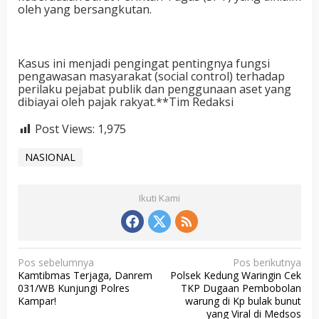
oleh yang bersangkutan.
Kasus ini menjadi pengingat pentingnya fungsi
pengawasan masyarakat (social control) terhadap
perilaku pejabat publik dan penggunaan aset yang
dibiayai oleh pajak rakyat.**Tim Redaksi
Post Views:
1,975
NASIONAL
Ikuti Kami
N
Pos sebelumnya
Pos berikutnya
Kamtibmas Terjaga, Danrem
Polsek Kedung Waringin Cek
a
031/WB Kunjungi Polres
TKP Dugaan Pembobolan
v
Kampar!
warung di Kp bulak bunut
yang Viral di Medsos