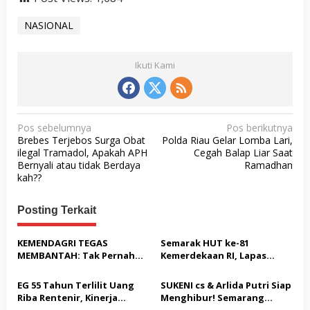
NASIONAL
Ikuti Kami
N
Pos sebelumnya
Pos berikutnya
Brebes Terjebos Surga Obat
Polda Riau Gelar Lomba Lari,
a
ilegal Tramadol, Apakah APH
Cegah Balap Liar Saat
v
Bernyali atau tidak Berdaya
Ramadhan
kah??
i
g
Posting Terkait
a
s
KEMENDAGRI TEGAS
Semarak HUT ke-81
MEMBANTAH: Tak Pernah
Kemerdekaan RI, Lapas
i
Rekomendasikan 133 HGB
Warungkiara Gelar Bakti
p
STC Tak Diperpanjang
Sosial dan Pemeriksaan
EG 55 Tahun Terlilit Uang
SUKENI cs & Arlida Putri Siap
Kesehatan Gratis bagi
o
Riba Rentenir, Kinerja
Menghibur! Semarang
Masyarakat
Penegakkan Hukum di
Extreme Gelar Pelantikan