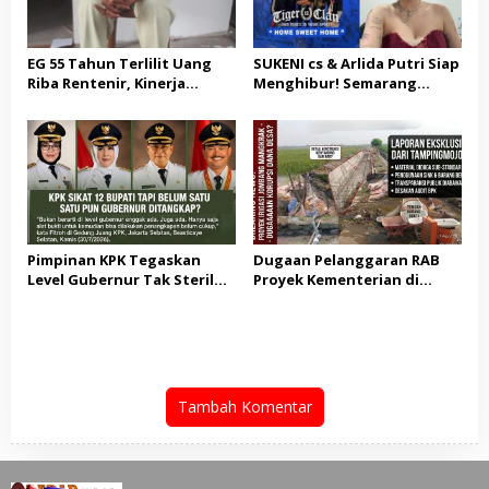
EG 55 Tahun Terlilit Uang
SUKENI cs & Arlida Putri Siap
Riba Rentenir, Kinerja
Menghibur! Semarang
Penegakkan Hukum di
Extreme Gelar Pelantikan
Satreskrim Polresta
Akbar “Back On Track” 2026–
Karawang unit krimum
2029
Patut di Pertanyakan
Pimpinan KPK Tegaskan
Dugaan Pelanggaran RAB
Level Gubernur Tak Steril
Proyek Kementerian di
dari OTT: Bukti Belum
Tampingmojo, Pemred
Cukup, Bukan Dilindungi
Nasionaldetik.com Desak
Tindakan Tegas
Tambah Komentar