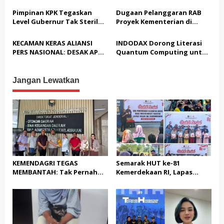
s
Satreskrim Polresta
Akbar “Back On Track” 2026–
Pimpinan KPK Tegaskan
Dugaan Pelanggaran RAB
Karawang unit krimum
2029
Level Gubernur Tak Steril
Proyek Kementerian di
Patut di Pertanyakan
dari OTT: Bukti Belum
Tampingmojo, Pemred
Cukup, Bukan Dilindungi
Nasionaldetik.com Desak
KECAMAN KERAS ALIANSI
INDODAX Dorong Literasi
Tindakan Tegas
PERS NASIONAL: DESAK APH
Quantum Computing untuk
TANGKAP PELAKU TEROR
Perkuat Kesiapan Ekosistem
TERHADAP JURNALIS DAN
Blockchain
USUT TUNTAS GURITA
Jangan Lewatkan
PUNGLI BERJAMAAH SERTA
DUGAAN KETERLIBATAN
KEPALA DINAS PENDIDIKAN
KEMENDAGRI TEGAS
Semarak HUT ke-81
MEMBANTAH: Tak Pernah
Kemerdekaan RI, Lapas
Rekomendasikan 133 HGB
Warungkiara Gelar Bakti
STC Tak Diperpanjang
Sosial dan Pemeriksaan
Kesehatan Gratis bagi
Masyarakat