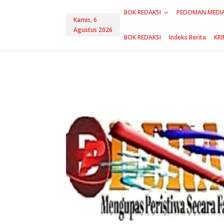
L
BOK REDAKSI
PEDOMAN MEDIA
e
Kamis, 6
w
Agustus 2026
a
BOK REDAKSI
Indeks Berita
KRI
t
i
k
e
k
o
n
t
e
n