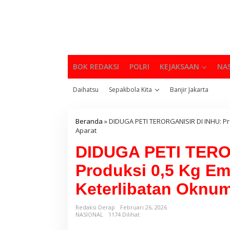
BOK REDAKSI
POLRI
KEJAKSAAN
NA
Daihatsu
Sepakbola Kita
Banjir Jakarta
Beranda
»
DIDUGA PETI TERORGANISIR DI INHU: Pro
Aparat
DIDUGA PETI TERO
Produksi 0,5 Kg Ema
Keterlibatan Oknum
Redaksi Derap
Februari 26, 2026
NASIONAL
1174 Dilihat