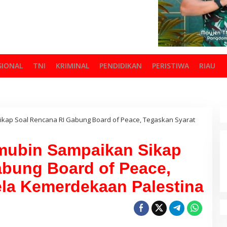
SIONAL
TNI
KRIMINAL
PENDIDIKAN
PERISTIWA
RIAU
kap Soal Rencana RI Gabung Board of Peace, Tegaskan Syarat
mubin Sampaikan Sikap
abung Board of Peace,
ela Kemerdekaan Palestina