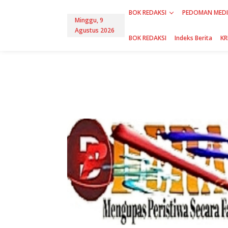
L
BOK REDAKSI
PEDOMAN MEDI
e
Minggu, 9
w
Agustus 2026
a
BOK REDAKSI
Indeks Berita
KR
t
i
k
e
k
o
n
t
e
n