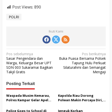
Post Views:
890
POLRI
Ikuti Kami
N
Pos sebelumnya
Pos berikutnya
Sasar Pengendara dan
Buka Puasa Bersama Polsek
a
Warga, Keluarga Besar UPT
Tapung Hulu Perkuat
v
SDN 003 Sukaramai Bagikan
Silaturahmi dan Semangat
Takjil Gratis
Mengaji
i
g
Posting Terkait
a
s
Waspada Musim Kemarau,
Kapolda Riau Dorong
Polres Kampar Gelar Apel
Polwan Makin Percaya Diri,
i
Kesiapsiagaan Tangani
70 Polwan Ikuti Pelatihan
p
Karhutla
Public Speaking
Police Goes to School di
Jenguk Korban