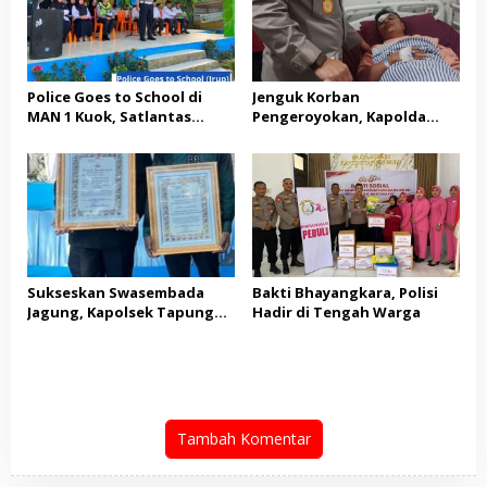
Police Goes to School di
Jenguk Korban
MAN 1 Kuok, Satlantas
Pengeroyokan, Kapolda
Polres Kampar Edukasi
Riau: Tak Ada yang Kebal
Keselamatan Berlalu Lintas
Hukum dalam Kasus Ini
dan Bagikan Helm SNI
Sukseskan Swasembada
Bakti Bhayangkara, Polisi
Jagung, Kapolsek Tapung
Hadir di Tengah Warga
Hulu dan Kades Tanah
Datar Raih Penghargaan
dari Kapolres Kampar
Tambah Komentar