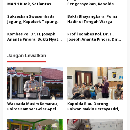
o
MAN 1 Kuok, Satlantas
Pengeroyokan, Kapolda
Polres Kampar Edukasi
Riau: Tak Ada yang Kebal
s
Keselamatan Berlalu Lintas
Hukum dalam Kasus Ini
Sukseskan Swasembada
Bakti Bhayangkara, Polisi
dan Bagikan Helm SNI
Jagung, Kapolsek Tapung
Hadir di Tengah Warga
Hulu dan Kades Tanah
Datar Raih Penghargaan
Kombes Pol Dr. H. Joseph
Profil Kombes Pol. Dr. H.
dari Kapolres Kampar
Ananta Pinora, Bukti Nyata
Joseph Ananta Pinora, Dir
Bhayangkara Sejati yang
Intelkam Polda Jabar: Ahli
Tak Kenal Lelah
Intelijen dan Kontra-
Terorisme Berpengalaman
Jangan Lewatkan
Waspada Musim Kemarau,
Kapolda Riau Dorong
Polres Kampar Gelar Apel
Polwan Makin Percaya Diri,
Kesiapsiagaan Tangani
70 Polwan Ikuti Pelatihan
Karhutla
Public Speaking