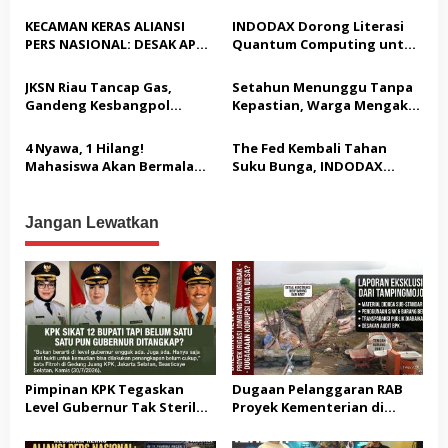
dari OTT: Bukti Belum
Tampingmojo, Pemred
p
Cukup, Bukan Dilindungi
Nasionaldetik.com Desak
KECAMAN KERAS ALIANSI
INDODAX Dorong Literasi
Tindakan Tegas
o
PERS NASIONAL: DESAK APH
Quantum Computing untuk
TANGKAP PELAKU TEROR
Perkuat Kesiapan Ekosistem
s
TERHADAP JURNALIS DAN
Blockchain
JKSN Riau Tancap Gas,
Setahun Menunggu Tanpa
USUT TUNTAS GURITA
Gandeng Kesbangpol
Kepastian, Warga Mengaku
PUNGLI BERJAMAAH SERTA
Perkuat Wawasan
Jadi Korban Dugaan Janji
DUGAAN KETERLIBATAN
Kebangsaan dan Moderasi
Tak Terealisasi
4 Nyawa, 1 Hilang!
The Fed Kembali Tahan
KEPALA DINAS PENDIDIKAN
Beragama
Mahasiswa Akan Bermalam
Suku Bunga, INDODAX
di Pelindo dalam Aksi Jilid II
Sebut Kepastian Kebijakan
Dorong Sentimen Pasar
Jangan Lewatkan
Pimpinan KPK Tegaskan
Dugaan Pelanggaran RAB
Level Gubernur Tak Steril
Proyek Kementerian di
dari OTT: Bukti Belum
Tampingmojo, Pemred
Cukup, Bukan Dilindungi
Nasionaldetik.com Desak