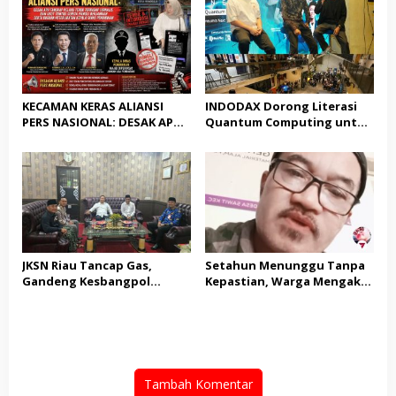
Tindakan Tegas
KECAMAN KERAS ALIANSI
INDODAX Dorong Literasi
PERS NASIONAL: DESAK APH
Quantum Computing untuk
TANGKAP PELAKU TEROR
Perkuat Kesiapan Ekosistem
TERHADAP JURNALIS DAN
Blockchain
USUT TUNTAS GURITA
PUNGLI BERJAMAAH SERTA
DUGAAN KETERLIBATAN
KEPALA DINAS PENDIDIKAN
JKSN Riau Tancap Gas,
Setahun Menunggu Tanpa
Gandeng Kesbangpol
Kepastian, Warga Mengaku
Perkuat Wawasan
Jadi Korban Dugaan Janji
Kebangsaan dan Moderasi
Tak Terealisasi
Beragama
Tambah Komentar