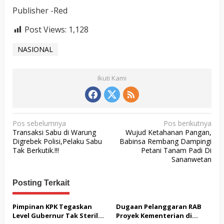
Publisher -Red
Post Views:
1,128
NASIONAL
Ikuti Kami
N
Pos sebelumnya
Pos berikutnya
Transaksi Sabu di Warung
Wujud Ketahanan Pangan,
a
Digrebek Polisi,Pelaku Sabu
Babinsa Rembang Dampingi
v
Tak Berkutik.!!!
Petani Tanam Padi Di
Sananwetan
i
g
Posting Terkait
a
s
Pimpinan KPK Tegaskan
Dugaan Pelanggaran RAB
Level Gubernur Tak Steril
Proyek Kementerian di
i