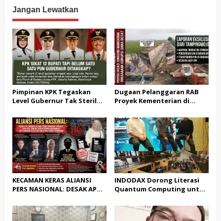
Jangan Lewatkan
Pimpinan KPK Tegaskan
Dugaan Pelanggaran RAB
Level Gubernur Tak Steril
Proyek Kementerian di
dari OTT: Bukti Belum
Tampingmojo, Pemred
Cukup, Bukan Dilindungi
Nasionaldetik.com Desak
Tindakan Tegas
KECAMAN KERAS ALIANSI
INDODAX Dorong Literasi
PERS NASIONAL: DESAK APH
Quantum Computing untuk
TANGKAP PELAKU TEROR
Perkuat Kesiapan Ekosistem
TERHADAP JURNALIS DAN
Blockchain
USUT TUNTAS GURITA