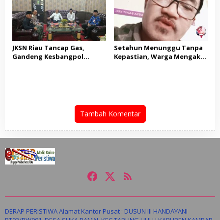
PUNGLI BERJAMAAH SERTA
DUGAAN KETERLIBATAN
KEPALA DINAS PENDIDIKAN
JKSN Riau Tancap Gas,
Setahun Menunggu Tanpa
Gandeng Kesbangpol
Kepastian, Warga Mengaku
Perkuat Wawasan
Jadi Korban Dugaan Janji
Kebangsaan dan Moderasi
Tak Terealisasi
Beragama
Tambah Komentar
DERAP PERISTIWA Alamat Kantor Pusat : DUSUN III HANDAYANI