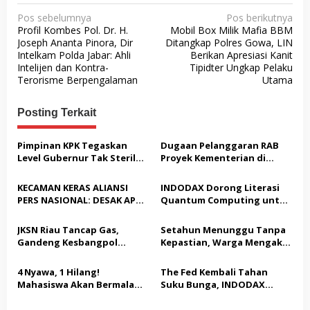
N
Pos sebelumnya
Pos berikutnya
Profil Kombes Pol. Dr. H.
Mobil Box Milik Mafia BBM
a
Joseph Ananta Pinora, Dir
Ditangkap Polres Gowa, LIN
v
Intelkam Polda Jabar: Ahli
Berikan Apresiasi Kanit
Intelijen dan Kontra-
Tipidter Ungkap Pelaku
i
Terorisme Berpengalaman
Utama
g
a
Posting Terkait
s
Pimpinan KPK Tegaskan
Dugaan Pelanggaran RAB
i
Level Gubernur Tak Steril
Proyek Kementerian di
p
dari OTT: Bukti Belum
Tampingmojo, Pemred
Cukup, Bukan Dilindungi
Nasionaldetik.com Desak
o
KECAMAN KERAS ALIANSI
INDODAX Dorong Literasi
Tindakan Tegas
PERS NASIONAL: DESAK APH
Quantum Computing untuk
s
TANGKAP PELAKU TEROR
Perkuat Kesiapan Ekosistem
TERHADAP JURNALIS DAN
Blockchain
JKSN Riau Tancap Gas,
Setahun Menunggu Tanpa
USUT TUNTAS GURITA
Gandeng Kesbangpol
Kepastian, Warga Mengaku
PUNGLI BERJAMAAH SERTA
Perkuat Wawasan
Jadi Korban Dugaan Janji
DUGAAN KETERLIBATAN
Kebangsaan dan Moderasi
Tak Terealisasi
4 Nyawa, 1 Hilang!
The Fed Kembali Tahan
KEPALA DINAS PENDIDIKAN
Beragama
Mahasiswa Akan Bermalam
Suku Bunga, INDODAX
di Pelindo dalam Aksi Jilid II
Sebut Kepastian Kebijakan
Dorong Sentimen Pasar