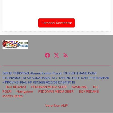
Dorong Sentimen Pasar
Tambah Komentar
DERAP PERISTIWA Alamat Kantor Pusat : DUSUN III HANDAYANI
RT03/RW001, DESA SUKA RAMAI, KEC.TAPUNG HULU KABUPEN KAMPAR
– PROVINSI RIAU HP 08126897020/081218418718
BOK REDAKSI
PEDOMAN MEDIA SIBER
NASIONAL
TNI
POLRI
Navigation
PEDOMAN MEDIA SIBER
BOK REDAKSI
Indeks Berita
Versi Non AMP