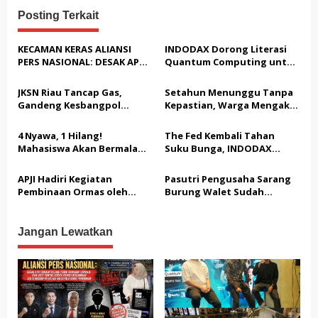
g
Posting Terkait
a
s
KECAMAN KERAS ALIANSI
INDODAX Dorong Literasi
PERS NASIONAL: DESAK APH
Quantum Computing untuk
i
TANGKAP PELAKU TEROR
Perkuat Kesiapan Ekosistem
p
TERHADAP JURNALIS DAN
Blockchain
JKSN Riau Tancap Gas,
Setahun Menunggu Tanpa
USUT TUNTAS GURITA
o
Gandeng Kesbangpol
Kepastian, Warga Mengaku
PUNGLI BERJAMAAH SERTA
Perkuat Wawasan
Jadi Korban Dugaan Janji
s
DUGAAN KETERLIBATAN
Kebangsaan dan Moderasi
Tak Terealisasi
4 Nyawa, 1 Hilang!
The Fed Kembali Tahan
KEPALA DINAS PENDIDIKAN
Beragama
Mahasiswa Akan Bermalam
Suku Bunga, INDODAX
di Pelindo dalam Aksi Jilid II
Sebut Kepastian Kebijakan
Dorong Sentimen Pasar
APJI Hadiri Kegiatan
Pasutri Pengusaha Sarang
Pembinaan Ormas oleh
Burung Walet Sudah
Kesbangpol
Berstatus Tersangka,
Pelapor Desak Polda Jambi
Segera Lakukan Penahanan
Jangan Lewatkan