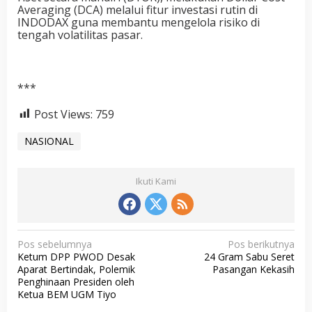
Averaging (DCA) melalui fitur investasi rutin di
INDODAX guna membantu mengelola risiko di
tengah volatilitas pasar.
***
Post Views:
759
NASIONAL
Ikuti Kami
N
Pos sebelumnya
Pos berikutnya
Ketum DPP PWOD Desak
24 Gram Sabu Seret
a
Aparat Bertindak, Polemik
Pasangan Kekasih
v
Penghinaan Presiden oleh
Ketua BEM UGM Tiyo
i