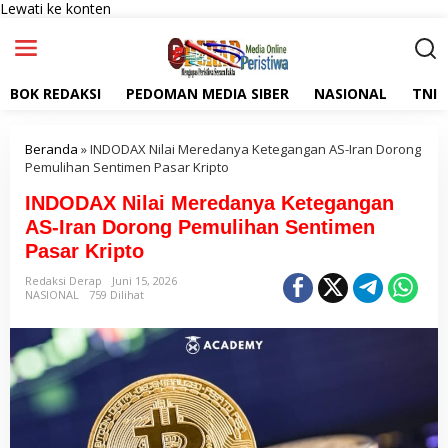
Lewati ke konten
BOK REDAKSI
PEDOMAN MEDIA SIBER
NASIONAL
TNI
Beranda
»
INDODAX Nilai Meredanya Ketegangan AS-Iran Dorong
Pemulihan Sentimen Pasar Kripto
INDODAX Nilai Meredanya Ketegangan
AS-Iran Dorong Pemulihan Sentimen
Pasar Kripto
Redaksi Derap
Juni 15, 2026
NASIONAL
759 Dilihat