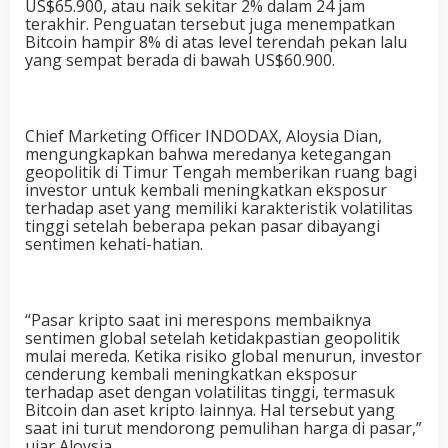
US$65.900, atau naik sekitar 2% dalam 24 jam
terakhir. Penguatan tersebut juga menempatkan
Bitcoin hampir 8% di atas level terendah pekan lalu
yang sempat berada di bawah US$60.900.
Chief Marketing Officer INDODAX, Aloysia Dian,
mengungkapkan bahwa meredanya ketegangan
geopolitik di Timur Tengah memberikan ruang bagi
investor untuk kembali meningkatkan eksposur
terhadap aset yang memiliki karakteristik volatilitas
tinggi setelah beberapa pekan pasar dibayangi
sentimen kehati-hatian.
“Pasar kripto saat ini merespons membaiknya
sentimen global setelah ketidakpastian geopolitik
mulai mereda. Ketika risiko global menurun, investor
cenderung kembali meningkatkan eksposur
terhadap aset dengan volatilitas tinggi, termasuk
Bitcoin dan aset kripto lainnya. Hal tersebut yang
saat ini turut mendorong pemulihan harga di pasar,”
ujar Aloysia.