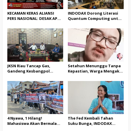
KECAMAN KERAS ALIANSI
INDODAX Dorong Literasi
PERS NASIONAL: DESAK APH
Quantum Computing untuk
TANGKAP PELAKU TEROR
Perkuat Kesiapan Ekosistem
TERHADAP JURNALIS DAN
Blockchain
USUT TUNTAS GURITA
PUNGLI BERJAMAAH SERTA
DUGAAN KETERLIBATAN
KEPALA DINAS PENDIDIKAN
JKSN Riau Tancap Gas,
Setahun Menunggu Tanpa
Gandeng Kesbangpol
Kepastian, Warga Mengaku
Perkuat Wawasan
Jadi Korban Dugaan Janji
Kebangsaan dan Moderasi
Tak Terealisasi
Beragama
4 Nyawa, 1 Hilang!
The Fed Kembali Tahan
Mahasiswa Akan Bermalam
Suku Bunga, INDODAX
di Pelindo dalam Aksi Jilid II
Sebut Kepastian Kebijakan