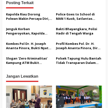
g
Posting Terkait
a
s
Kapolda Riau Dorong
Police Goes to School di
Polwan Makin Percaya Diri,
MAN 1 Kuok, Satlantas
i
70 Polwan Ikuti Pelatihan
Polres Kampar Edukasi
p
Public Speaking
Keselamatan Berlalu Lintas
Jenguk Korban
Bakti Bhayangkara, Polisi
dan Bagikan Helm SNI
o
Pengeroyokan, Kapolda
Hadir di Tengah Warga
Riau: Tak Ada yang Kebal
s
Hukum dalam Kasus Ini
Kombes Pol Dr. H. Joseph
Profil Kombes Pol. Dr. H.
Ananta Pinora, Bukti Nyata
Joseph Ananta Pinora, Dir
Bhayangkara Sejati yang
Intelkam Polda Jabar: Ahli
Tak Kenal Lelah
Intelijen dan Kontra-
Slogan ‘Zero Kriminalitas’
Polsek Tapung Hulu Bantah
Terorisme Berpengalaman
Kampung ATM Bukit
Tidak Transparan Dalam
Kemuning adalah Solusi
Penyelidikan Penyelidikan
Nyata Keamanan Tidak
Dugaan Penyalahgunaan
Sekadar Gimmick
Pendistribusian Pupuk
Jangan Lewatkan
Seremonial
Bersubsidi Pemerintah