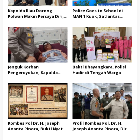
Kapolda Riau Dorong
Police Goes to School di
Polwan Makin Percaya Diri,
MAN 1 Kuok, Satlantas
70 Polwan Ikuti Pelatihan
Polres Kampar Edukasi
Public Speaking
Keselamatan Berlalu Lintas
dan Bagikan Helm SNI
Jenguk Korban
Bakti Bhayangkara, Polisi
Pengeroyokan, Kapolda
Hadir di Tengah Warga
Riau: Tak Ada yang Kebal
Hukum dalam Kasus Ini
Kombes Pol Dr. H. Joseph
Profil Kombes Pol. Dr. H.
Ananta Pinora, Bukti Nyata
Joseph Ananta Pinora, Dir
Bhayangkara Sejati yang
Intelkam Polda Jabar: Ahli
Tak Kenal Lelah
Intelijen dan Kontra-