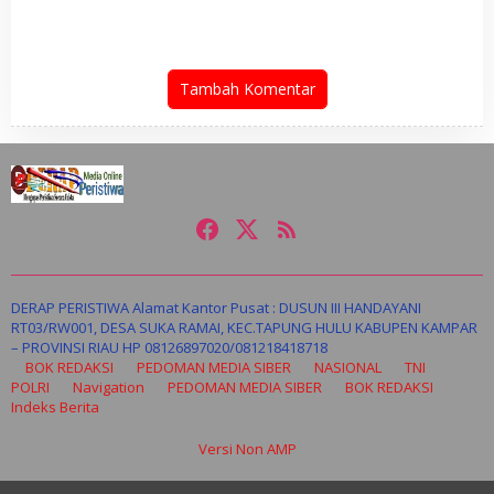
Terorisme Berpengalaman
Tambah Komentar
DERAP PERISTIWA Alamat Kantor Pusat : DUSUN III HANDAYANI
RT03/RW001, DESA SUKA RAMAI, KEC.TAPUNG HULU KABUPEN KAMPAR
– PROVINSI RIAU HP 08126897020/081218418718
BOK REDAKSI
PEDOMAN MEDIA SIBER
NASIONAL
TNI
POLRI
Navigation
PEDOMAN MEDIA SIBER
BOK REDAKSI
Indeks Berita
Versi Non AMP