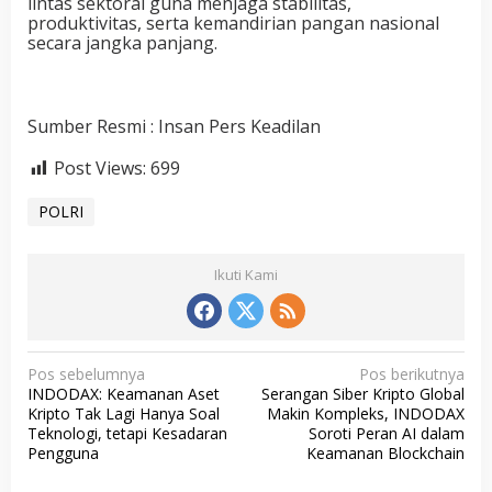
lintas sektoral guna menjaga stabilitas,
produktivitas, serta kemandirian pangan nasional
secara jangka panjang.
Sumber Resmi : Insan Pers Keadilan
Post Views:
699
POLRI
Ikuti Kami
N
Pos sebelumnya
Pos berikutnya
INDODAX: Keamanan Aset
Serangan Siber Kripto Global
a
Kripto Tak Lagi Hanya Soal
Makin Kompleks, INDODAX
v
Teknologi, tetapi Kesadaran
Soroti Peran AI dalam
Pengguna
Keamanan Blockchain
i