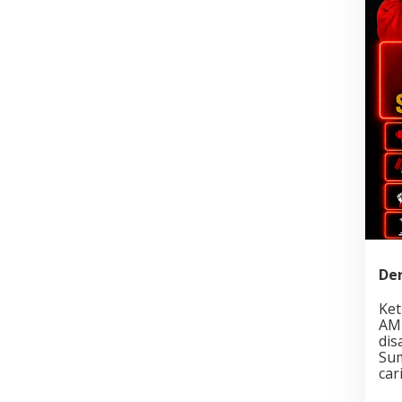
Der
Ket
AMI
dis
Sum
car