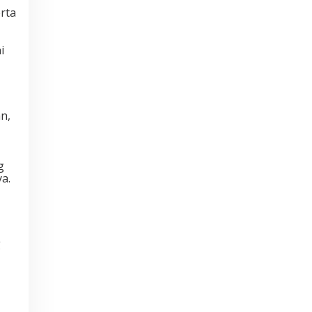
rta
i
n,
g
a.
g