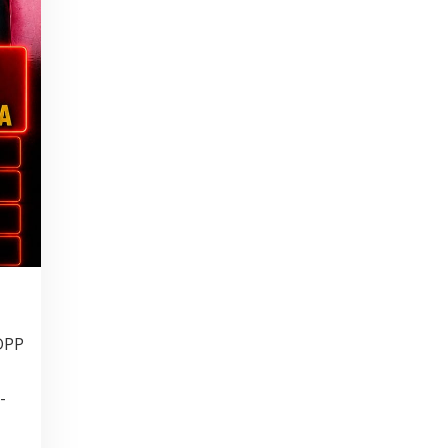
DPP
-