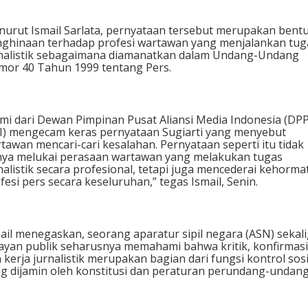
urut Ismail Sarlata, pernyataan tersebut merupakan bent
ghinaan terhadap profesi wartawan yang menjalankan tug
nalistik sebagaimana diamanatkan dalam Undang-Undang
or 40 Tahun 1999 tentang Pers.
mi dari Dewan Pimpinan Pusat Aliansi Media Indonesia (DP
) mengecam keras pernyataan Sugiarti yang menyebut
tawan mencari-cari kesalahan. Pernyataan seperti itu tidak
ya melukai perasaan wartawan yang melakukan tugas
nalistik secara profesional, tetapi juga mencederai kehorma
fesi pers secara keseluruhan,” tegas Ismail, Senin.
ail menegaskan, seorang aparatur sipil negara (ASN) sekal
ayan publik seharusnya memahami bahwa kritik, konfirmasi
 kerja jurnalistik merupakan bagian dari fungsi kontrol sosi
g dijamin oleh konstitusi dan peraturan perundang-undang