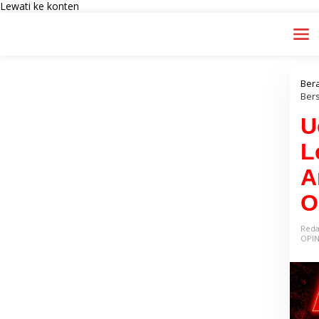
Lewati ke konten
Ber
Ber
U
L
A
O
Reda
OPIN