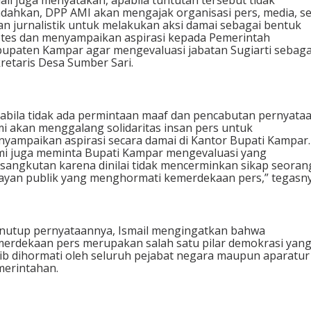
ail juga menyatakan, apabila tuntutan tersebut tidak
ndahkan, DPP AMI akan mengajak organisasi pers, media, se
an jurnalistik untuk melakukan aksi damai sebagai bentuk
tes dan menyampaikan aspirasi kepada Pemerintah
upaten Kampar agar mengevaluasi jabatan Sugiarti sebaga
retaris Desa Sumber Sari.
abila tidak ada permintaan maaf dan pencabutan pernyataa
i akan menggalang solidaritas insan pers untuk
yampaikan aspirasi secara damai di Kantor Bupati Kampar.
i juga meminta Bupati Kampar mengevaluasi yang
sangkutan karena dinilai tidak mencerminkan sikap seoran
ayan publik yang menghormati kemerdekaan pers,” tegasny
utup pernyataannya, Ismail mengingatkan bahwa
erdekaan pers merupakan salah satu pilar demokrasi yan
ib dihormati oleh seluruh pejabat negara maupun aparatur
erintahan.