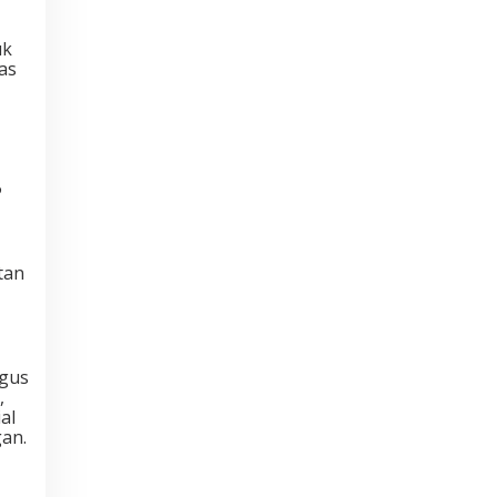
uk
as
P
tan
igus
,
al
an.