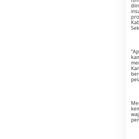
Ism
dii
ins
pro
Kab
Sek
“Ap
kam
men
Kam
ber
pel
Men
kem
waj
pem