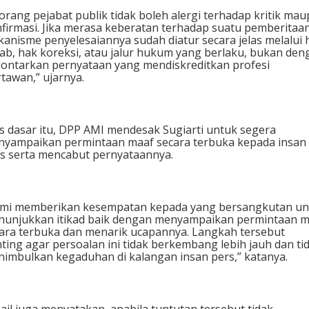
orang pejabat publik tidak boleh alergi terhadap kritik ma
firmasi. Jika merasa keberatan terhadap suatu pemberitaan
anisme penyelesaiannya sudah diatur secara jelas melalui 
ab, hak koreksi, atau jalur hukum yang berlaku, bukan den
ontarkan pernyataan yang mendiskreditkan profesi
tawan,” ujarnya.
s dasar itu, DPP AMI mendesak Sugiarti untuk segera
yampaikan permintaan maaf secara terbuka kepada insan
s serta mencabut pernyataannya.
mi memberikan kesempatan kepada yang bersangkutan un
unjukkan itikad baik dengan menyampaikan permintaan m
ara terbuka dan menarik ucapannya. Langkah tersebut
ting agar persoalan ini tidak berkembang lebih jauh dan ti
imbulkan kegaduhan di kalangan insan pers,” katanya.