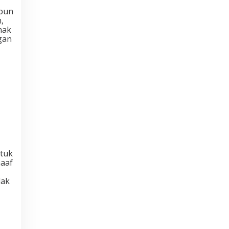
upun
,
hak
gan
tuk
aaf
dak