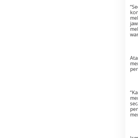
“Se
kon
mek
jaw
mel
war
Ata
men
per
“Ka
men
sec
pen
men