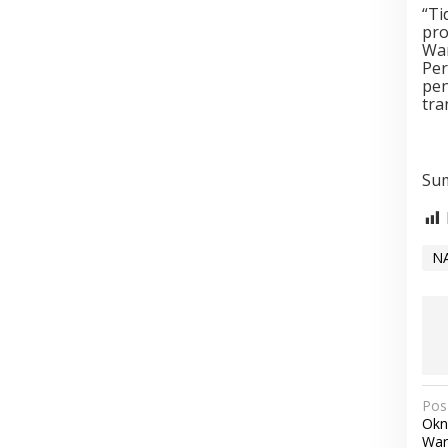
“Ti
pro
War
Per
pen
tra
Sum
N
N
Pos
Okn
a
War