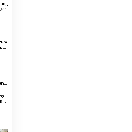
rang
egas!
ntum
apan
sasi
an
ar
ung
ka,
ra