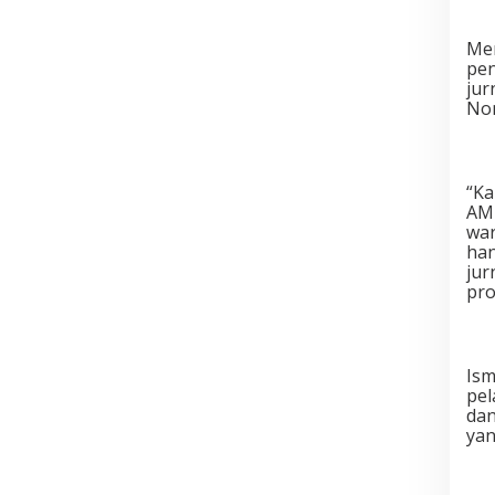
Men
pen
jur
Nom
“Ka
AMI
war
han
jur
pro
Ism
pel
dan
yan