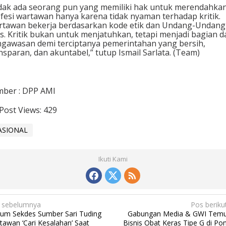
dak ada seorang pun yang memiliki hak untuk merendahka
fesi wartawan hanya karena tidak nyaman terhadap kritik.
tawan bekerja berdasarkan kode etik dan Undang-Undang
s. Kritik bukan untuk menjatuhkan, tetapi menjadi bagian d
gawasan demi terciptanya pemerintahan yang bersih,
nsparan, dan akuntabel,” tutup Ismail Sarlata. (Team)
ber : DPP AMI
Post Views:
429
ASIONAL
Ikuti Kami
 sebelumnya
Pos beriku
um Sekdes Sumber Sari Tuding
Gabungan Media & GWI Tem
tawan ‘Cari Kesalahan’ Saat
Bisnis Obat Keras Tipe G di Po