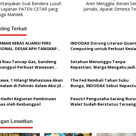
ertanyakan Soal Bendera Lusuh
Aren Menggila: Berani Se
 Layanan PATEN CETAR yang
Jurnalis, Aparat Diminta T
uga Mandek
ting Terkait
AMAN KERAS ALIANSI PERS
INDODAX Dorong Literasi Qua
IONAL: DESAK APH TANGKAP
Computing untuk Perkuat Kesi
AKU TEROR TERHADAP JURNALIS
Ekosistem Blockchain
 USUT TUNTAS GURITA PUNGLI
N Riau Tancap Gas, Gandeng
Setahun Menunggu Tanpa
JAMAAH SERTA DUGAAN
bangpol Perkuat Wawasan
Kepastian, Warga Mengaku Jadi
ERLIBATAN KEPALA DINAS
angsaan dan Moderasi
Korban Dugaan Janji Tak Tereali
DIDIKAN
agama
yawa, 1 Hilang! Mahasiswa Akan
The Fed Kembali Tahan Suku
malam di Pelindo dalam Aksi Jilid
Bunga, INDODAX Sebut Kepasti
Kebijakan Dorong Sentimen Pas
I Hadiri Kegiatan Pembinaan
Pasutri Pengusaha Sarang Bur
as oleh Kesbangpol
Walet Sudah Berstatus Tersang
Pelapor Desak Polda Jambi Sege
Lakukan Penahanan
ngan Lewatkan