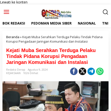
Lewati ke konten
BOK REDAKSI
PEDOMAN MEDIA SIBER
NASIONAL
TNI
Beranda
»
Kejati Muba Serahkan Terduga Pelaku Tindak Pidana
Korupsi Pengadaan Jaringan Komunikasi dan Instalasi
Kejati Muba Serahkan Terduga Pelaku
Tindak Pidana Korupsi Pengadaan
Jaringan Komunikasi dan Instalasi
Redaksi Derap
Agustus 9, 2024
KEJAKSAAN
1026 Dilihat