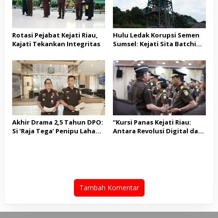
Rotasi Pejabat Kejati Riau,
Hulu Ledak Korupsi Semen
Kajati Tekankan Integritas
Sumsel: Kejati Sita Batching
Plant SICOMA Milik PT KMM!
Akhir Drama 2,5 Tahun DPO:
“Kursi Panas Kejati Riau:
Si ‘Raja Tega’ Penipu Lahan
Antara Revolusi Digital dan
Rp1,1 Miliar Diringkus di
Bersih-Bersih Oknum Nakal”
Pekanbaru!
Tambah Komentar