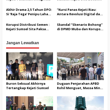
s
Plant SICOMA Milik PT KMM!
Akhir Drama 2,5 Tahun DPO:
“Kursi Panas Kejati Riau:
Si ‘Raja Tega’ Penipu Lahan
Antara Revolusi Digital dan
Rp1,1 Miliar Diringkus di
Bersih-Bersih Oknum Nakal”
Pekanbaru!
Korupsi Distribusi Semen :
Skandal “Skenario Bohong”
Kejati Sumsel Sita Paksa
di DPMD Muba dan Korupsi
Belasan Armada PT.KKM
KUR OKUT: Kejati Sumsel
Garuk Pejabat Hingga
Advokat!
Jangan Lewatkan
Buron Seksual Akhirnya
Dugaan Penjarahan APBD
Tertangkap Kejati Sumsel
Rohil Menguat, Massa Minta
Penikmat Dana Korupsi
Diperiksa