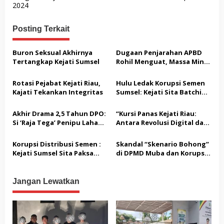
2024
i
g
Posting Terkait
a
s
Buron Seksual Akhirnya
Dugaan Penjarahan APBD
Tertangkap Kejati Sumsel
Rohil Menguat, Massa Minta
i
Penikmat Dana Korupsi
p
Diperiksa
Rotasi Pejabat Kejati Riau,
Hulu Ledak Korupsi Semen
o
Kajati Tekankan Integritas
Sumsel: Kejati Sita Batching
Plant SICOMA Milik PT KMM!
s
Akhir Drama 2,5 Tahun DPO:
“Kursi Panas Kejati Riau:
Si ‘Raja Tega’ Penipu Lahan
Antara Revolusi Digital dan
Rp1,1 Miliar Diringkus di
Bersih-Bersih Oknum Nakal”
Pekanbaru!
Korupsi Distribusi Semen :
Skandal “Skenario Bohong”
Kejati Sumsel Sita Paksa
di DPMD Muba dan Korupsi
Belasan Armada PT.KKM
KUR OKUT: Kejati Sumsel
Garuk Pejabat Hingga
Advokat!
Jangan Lewatkan