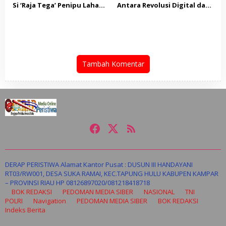
Si ‘Raja Tega’ Penipu Lahan
Antara Revolusi Digital dan
Rp1,1 Miliar Diringkus di
Bersih-Bersih Oknum Nakal”
Pekanbaru!
Tambah Komentar
DERAP PERISTIWA Alamat Kantor Pusat : DUSUN III HANDAYANI
RT03/RW001, DESA SUKA RAMAI, KEC.TAPUNG HULU KABUPEN KAMPAR
– PROVINSI RIAU HP 08126897020/081218418718
BOK REDAKSI
PEDOMAN MEDIA SIBER
NASIONAL
TNI
POLRI
Navigation
PEDOMAN MEDIA SIBER
BOK REDAKSI
Indeks Berita