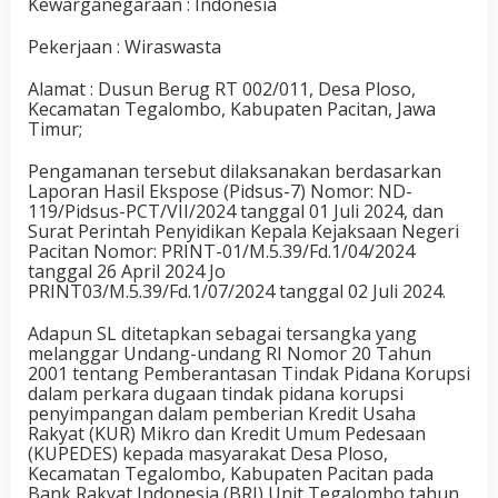
Kewarganegaraan : Indonesia
Pekerjaan : Wiraswasta
Alamat : Dusun Berug RT 002/011, Desa Ploso,
Kecamatan Tegalombo, Kabupaten Pacitan, Jawa
Timur;
Pengamanan tersebut dilaksanakan berdasarkan
Laporan Hasil Ekspose (Pidsus-7) Nomor: ND-
119/Pidsus-PCT/VII/2024 tanggal 01 Juli 2024, dan
Surat Perintah Penyidikan Kepala Kejaksaan Negeri
Pacitan Nomor: PRINT-01/M.5.39/Fd.1/04/2024
tanggal 26 April 2024 Jo
PRINT03/M.5.39/Fd.1/07/2024 tanggal 02 Juli 2024.
Adapun SL ditetapkan sebagai tersangka yang
melanggar Undang-undang RI Nomor 20 Tahun
2001 tentang Pemberantasan Tindak Pidana Korupsi
dalam perkara dugaan tindak pidana korupsi
penyimpangan dalam pemberian Kredit Usaha
Rakyat (KUR) Mikro dan Kredit Umum Pedesaan
(KUPEDES) kepada masyarakat Desa Ploso,
Kecamatan Tegalombo, Kabupaten Pacitan pada
Bank Rakyat Indonesia (BRI) Unit Tegalombo tahun