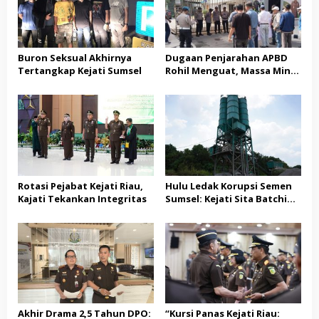
Buron Seksual Akhirnya
Dugaan Penjarahan APBD
Tertangkap Kejati Sumsel
Rohil Menguat, Massa Minta
Penikmat Dana Korupsi
Diperiksa
Rotasi Pejabat Kejati Riau,
Hulu Ledak Korupsi Semen
Kajati Tekankan Integritas
Sumsel: Kejati Sita Batching
Plant SICOMA Milik PT KMM!
Akhir Drama 2,5 Tahun DPO:
“Kursi Panas Kejati Riau: