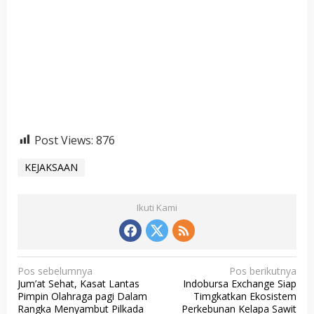
Post Views:
876
KEJAKSAAN
Ikuti Kami
N
Pos sebelumnya
Pos berikutnya
Jum’at Sehat, Kasat Lantas
Indobursa Exchange Siap
a
Pimpin Olahraga pagi Dalam
Timgkatkan Ekosistem
v
Rangka Menyambut Pilkada
Perkebunan Kelapa Sawit